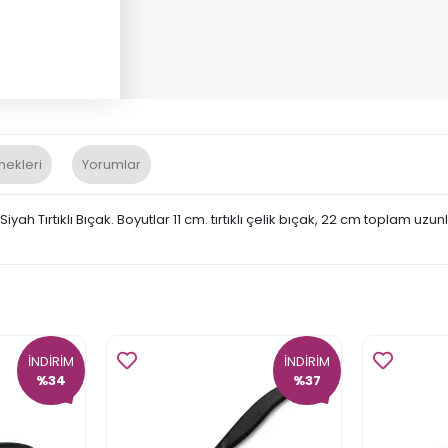
nekleri
Yorumlar
iyah Tırtıklı Bıçak. Boyutlar 11 cm. tırtıklı çelik bıçak, 22 cm toplam uzun
İNDİRİM
İNDİRİM
%34
%37