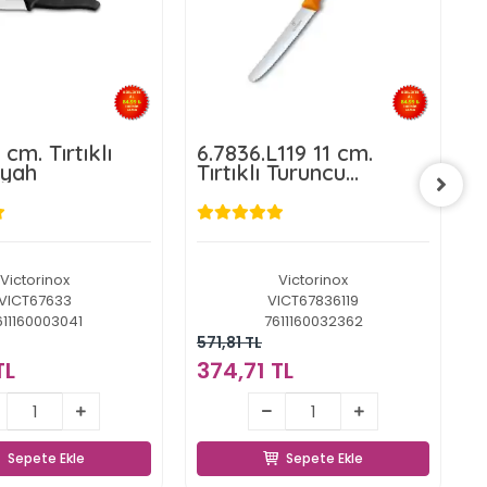
 cm. Tırtıklı
6.7836.L119 11 cm.
6
iyah
Tırtıklı Turuncu
B
Doğrama Bıçağı
Victorinox
Victorinox
VICT67633
VICT67836119
611160003041
7611160032362
571,81 TL
5
TL
374,71 TL
3
318,98 TL
374,71 TL
Sepete Ekle
Sepete Ekle
Sepete Ekle
Sepete Ekle