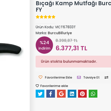
Bıçağı Kamp Mutfağı Burc
FY
Ürün Kodu:
VICT67833T
Marka:
BurcuBilluriye
8.398,87 TL
%24
6.377,31 TL
indirim
Ürün stokta bulunmamaktadır.
Favorilerime Ekle
Tavsiye Et
Favorilerime ekle