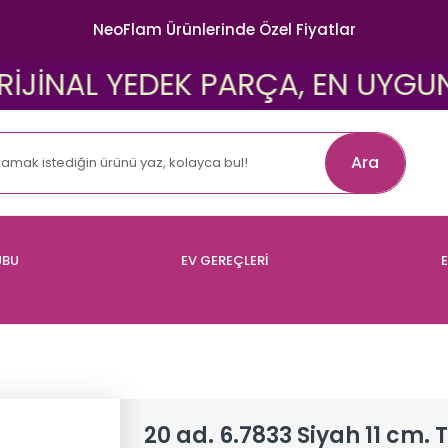
NeoFlam Ürünlerinde Özel Fiyatlar
İNAL YEDEK PARÇA, EN UYGUN FİY
Ara
UBU
EV GEREÇLERİ
E
20 ad. 6.7833 Siyah 11 cm. 