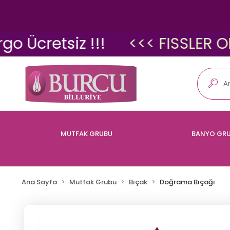
Ücretsiz !!!
<<< FISSLER ORİJ
MUTFAK GRUBU
BANYO GR
Ana Sayfa
Mutfak Grubu
Bıçak
Doğrama Bıçağı