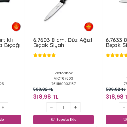
rtıklı
6.7603 8 cm. Düz Ağızlı
6.7633 8
 Bıçağı
Bıçak Siyah
Bıçak S
Victorinox
3
VICT67603
25
7611160003157
7
509,02 TL
509,02 TL
318,98 TL
318,98 
L
318,98 TL
kle
Sepete Ekle
kle
Sepete Ekle