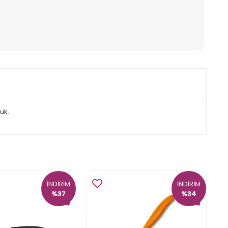
luk.
İNDİRİM
İNDİRİM
%37
%34