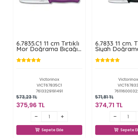
6.7835.C1 11 cm Tırtıklı
6.7833 11 cm. Tı
Mor Doğrama Bıçağı
Siyah Doğrama
Swiss Classic
Victorinox
Victorinox
VICT67835C1
VICT6783
7613329191491
76111600032
573,23 TL
571,81 TL
375,96 TL
374,71 TL
375,96 TL
374,71 T
Sepete Ekle
Sepete E
Sepete Ekle
Sepete E