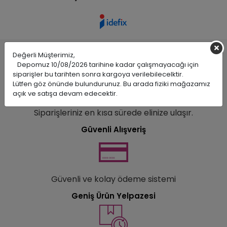
Değerli Müşterimiz,
Hızlı Teslimat
Depomuz 10/08/2026 tarihine kadar çalışmayacağı için
siparişler bu tarihten sonra kargoya verilebilecelktir.
Lütfen göz önünde bulundurunuz. Bu arada fiziki mağazamız
açık ve satışa devam edecektir.
Siparişleriniz en kısa sürede elinize ulaşır.
Güvenli Alışveriş
Güvenli ve kolay ödeme sistemi
Geniş Ürün Yelpazesi