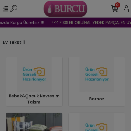
0
izde Kargo Ücretsiz !!!
<<< FISSLER ORİJİNAL YEDEK PARÇA, EN UY
Ev Tekstili
Bebek&Çocuk Nevresim
Bornoz
Takımı