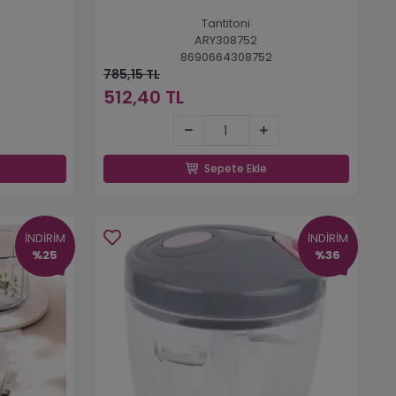
Tantitoni
ARY308752
8690664308752
785,15 TL
512,40 TL
512,40 TL
Sepete Ekle
Sepete Ekle
İNDİRİM
İNDİRİM
%25
%36