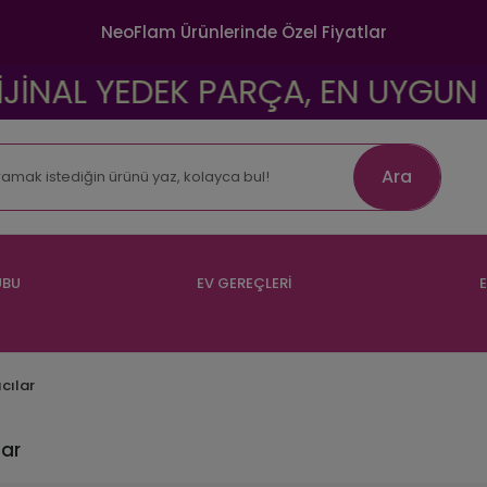
NeoFlam Ürünlerinde Özel Fiyatlar
YEDEK PARÇA, EN UYGUN FİYATLAR
Ara
UBU
EV GEREÇLERİ
E
cılar
lar