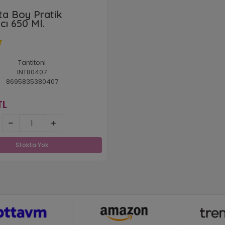
rta Boy Pratik
cı 650 Ml.
Tantitoni
INT80407
8695835380407
TL
510,73 TL
Stokta Yok
Stokta Yok