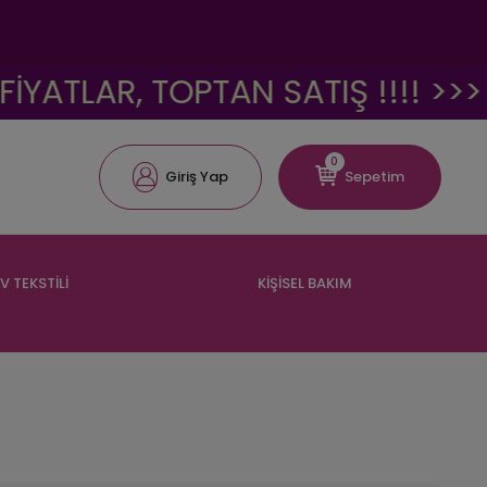
, TOPTAN SATIŞ !!!! >>>
<<<
0
Giriş Yap
Sepetim
V TEKSTİLİ
KİŞİSEL BAKIM