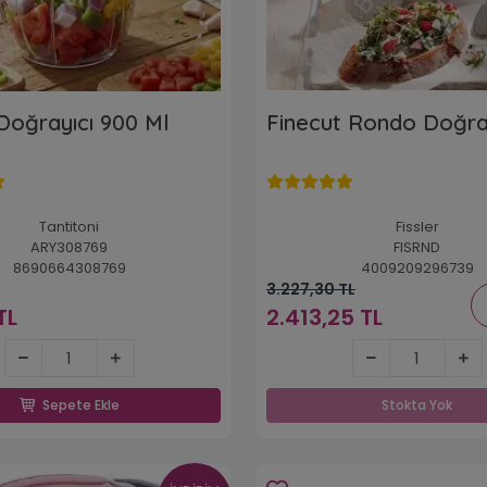
Doğrayıcı 900 Ml
Finecut Rondo Doğrayı
Tantitoni
Fissler
ARY308769
FISRND
8690664308769
4009209296739
3.227,30 TL
TL
2.413,25 TL
614,94 TL
2.413,25 TL
Sepete Ekle
Stokta Yok
Sepete Ekle
Stokta Yok