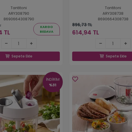
Tantitoni
Tantitoni
ARY308790
ARY308738
8690664308790
8690664308738
L
896,73 TL
KARGO
4 TL
614,94 TL
BEDAVA
1.082,04 TL
614,94 TL
Sepete Ekle
Sepete Ekle
Sepete Ekle
Sepete Ekle
İNDİRİM
%31