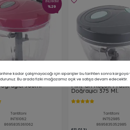
İNDİRİM
%29
ine kadar çalışmayacağı için siparişler bu tarihten sonra kargoya ve
durunuz. Bu arada fiziki mağazamız açık ve satışa devam edecektir.
Doğrayıcı 900ml
Mint Gri Küçük Pratik
Doğrayıcı 375 Ml.
Tantitoni
Tantitoni
INT61062
INT52985
8695835361062
8695835352985
611,01 TL