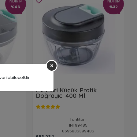
İNDİRİM
İNDİRİM
%46
%32
rilebilecelktir.
Mint Gri Küçük Pratik
Doğrayıcı 400 Ml.
Tantitoni
INT99485
8695835399485
683,23 TL