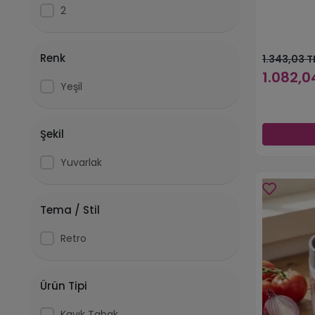
2
Renk
1.343,03 T
1.082,0
Yeşil
Şekil
Yuvarlak
Tema / Stil
Retro
Ürün Tipi
Kayık Tabak