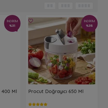
İNDİRİM
İNDİRİM
%31
%35
ı 400 Ml
Procut Doğrayıcı 650 Ml