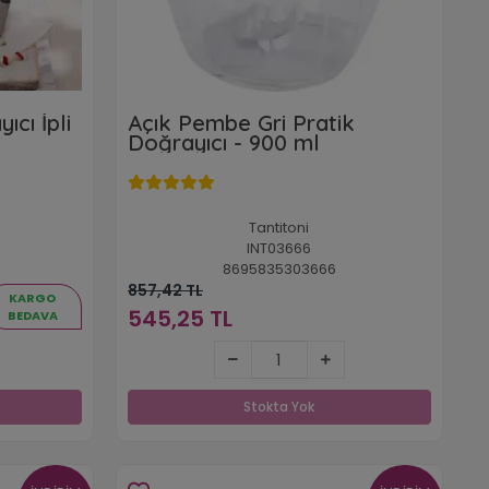
cı İpli
Açık Pembe Gri Pratik
Doğrayıcı - 900 ml
Tantitoni
INT03666
8695835303666
857,42 TL
KARGO
545,25 TL
BEDAVA
545,25 TL
Stokta Yok
Stokta Yok