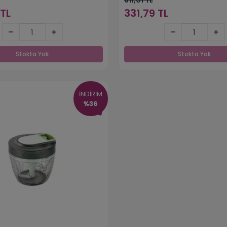
TL
331,79 TL
545,25 TL
331,79 TL
Stokta Yok
Stokta Yok
Stokta Yok
Stokta Yok
İNDİRİM
%36