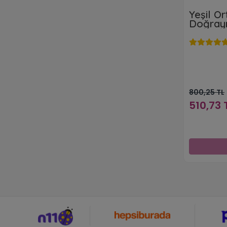
Yeşil O
Doğrayı
800,25 TL
510,73 