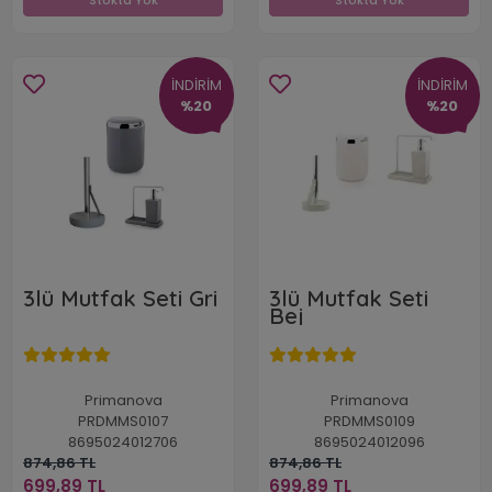
Stokta Yok
Stokta Yok
İNDİRİM
İNDİRİM
%20
%20
3lü Mutfak Seti Gri
3lü Mutfak Seti
Bej
Primanova
Primanova
PRDMMS0107
PRDMMS0109
8695024012706
8695024012096
874,86 TL
874,86 TL
699,89 TL
699,89 TL