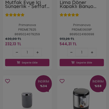
Mutfak Evye İçi
Lima Döner
Süngerlik - Şeffaf
Kapaklı Banyo
& Siyah
Mutfak Ofis Çöp
Kovası Krom
Dekorlu Bej 6 Lt
Primanova
Primanova
PRDME7925
PRDME0609P
8695024079259
8695024160698
430,00 TL
913,26 TL
232,13 TL
544,31 TL
232,13 TL
544,31 TL
Sepete Ekle
Sepete Ekle
Sepete Ekle
Sepete Ekle
İNDİRİM
İNDİRİM
%34
%58