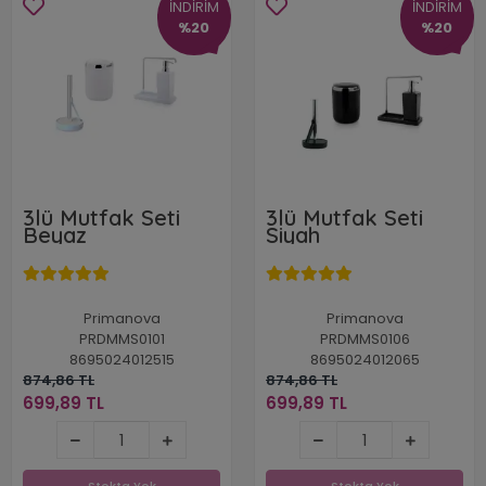
İNDİRİM
İNDİRİM
%20
%20
3lü Mutfak Seti
3lü Mutfak Seti
Beyaz
Siyah
Primanova
Primanova
PRDMMS0101
PRDMMS0106
8695024012515
8695024012065
874,86 TL
874,86 TL
699,89 TL
699,89 TL
699,89 TL
699,89 TL
Stokta Yok
Stokta Yok