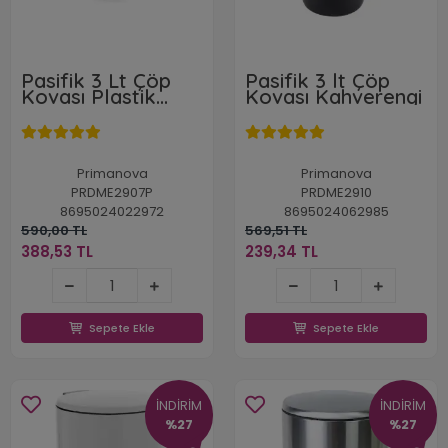
Pasifik 3 Lt Çöp
Pasifik 3 lt Çöp
Kovası Plastik
Kovası Kahverengi
Kapaklı Gri
Primanova
Primanova
PRDME2907P
PRDME2910
8695024022972
8695024062985
590,00 TL
569,51 TL
388,53 TL
239,34 TL
388,53 TL
239,34 TL
Sepete Ekle
Sepete Ekle
Sepete Ekle
Sepete Ekle
İNDİRİM
İNDİRİM
%27
%27