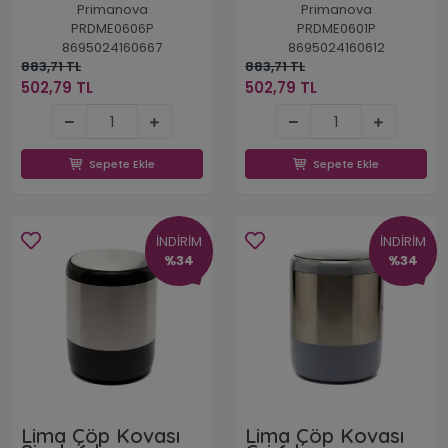
Primanova
Primanova
PRDME0606P
PRDME0601P
8695024160667
8695024160612
883,71 TL
883,71 TL
502,79 TL
502,79 TL
502,79 TL
502,79 TL
Sepete Ekle
Sepete Ekle
Sepete Ekle
Sepete Ekle
İNDİRİM
İNDİRİM
%34
%34
Lima Çöp Kovası
Lima Çöp Kovası