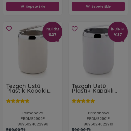
Sepete Ekle
Sepete Ekle
İNDİRİM
İNDİRİM
%37
%37
Tezgah Üstü
Tezgah Üstü
Plastik Kapaklı
Plastik Kapaklı
Çöp Kovası 3 l. Bej
Çöp Kovası 3 l.
Beyaz
Primanova
Primanova
PRDME2909P
PRDME2901P
8695024022996
8695024022910
590,00 TL
590,00 TL