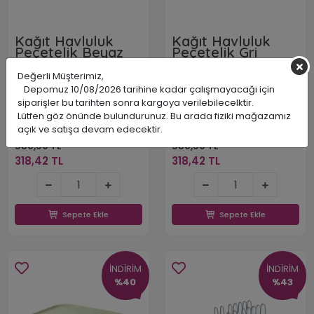
Kağıt Havluluk
Kağıt Havluluk
Peçetelik Beyaz
Peçetelik Gri
Değerli Müşterimiz,
Depomuz 10/08/2026 tarihine kadar çalışmayacağı için
siparişler bu tarihten sonra kargoya verilebilecelktir.
Primanova
Primanova
Lütfen göz önünde bulundurunuz. Bu arada fiziki mağazamız
PRDME6801
PRDME6807
açık ve satışa devam edecektir.
8695024066815
8695024066877
580,00 TL
580,00 TL
318,42 TL
318,42 TL
318,42 TL
318,42 TL
Sepete Ekle
Sepete Ekle
Sepete Ekle
Sepete Ekle
İNDİRİM
İNDİRİM
%40
%43