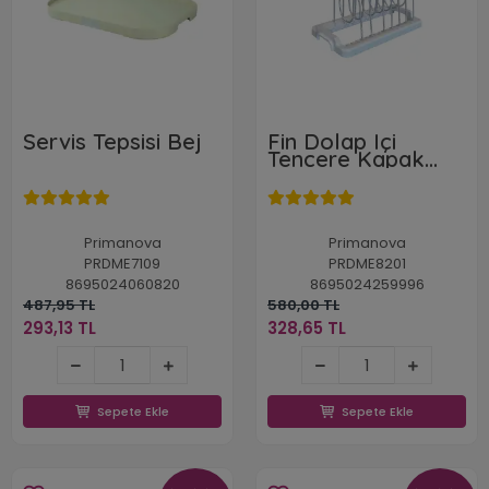
Servis Tepsisi Bej
Fin Dolap Içi
Tencere Kapak
Tutucu Beyaz
Primanova
Primanova
PRDME7109
PRDME8201
8695024060820
8695024259996
487,95 TL
580,00 TL
293,13 TL
328,65 TL
293,13 TL
328,65 TL
Sepete Ekle
Sepete Ekle
Sepete Ekle
Sepete Ekle