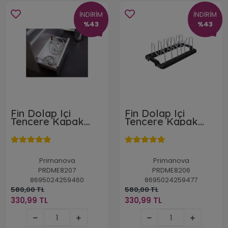
İNDİRİM
İNDİRİM
%43
%43
Fin Dolap Içi
Fin Dolap Içi
Tencere Kapak
Tencere Kapak
Tutucu Gri
Tutucu Siyah
Primanova
Primanova
PRDME8207
PRDME8206
8695024259460
8695024259477
580,00 TL
580,00 TL
330,99 TL
330,99 TL
330,99 TL
330,99 TL
Sepete Ekle
Sepete Ekle