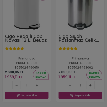
Cigo Pedallı Çöp
Cigo Siyah
Kovası 12 L. Beyaz
Paslanmaz Çelik
Pedallı Çöp Kovası
12 L.
Primanova
Primanova
PRDME490106
PRDME493006
8695024490610
8695024493062
2.698,05 TL
2.698,05 TL
KARGO
KARGO
1.959,11 TL
1.959,11 TL
BEDAVA
BEDAVA
1.959,11 TL
1.959,11 TL
Sepete Ekle
Sepete Ekle
Sepete Ekle
Sepete Ekle