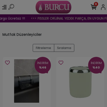
0
o Ücretsiz !!!
<<< FISSLER ORİJİNAL YEDEK PARÇA, EN UYGUN FİYA
Mutfak Düzenleyiciler
Filtreleme
Sıralama
İNDİRİM
İNDİRİM
%46
%40