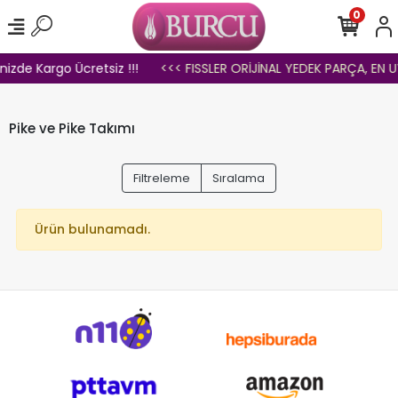
0
inizde Kargo Ücretsiz !!!
<<< FISSLER ORİJİNAL YEDEK PARÇA, EN U
Pike ve Pike Takımı
Filtreleme
Sıralama
Ürün bulunamadı.