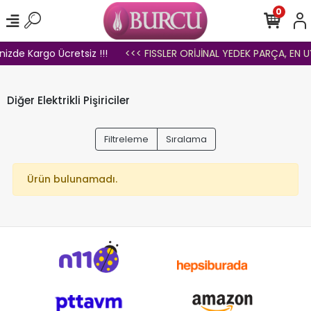
0
inizde Kargo Ücretsiz !!!
<<< FISSLER ORİJİNAL YEDEK PARÇA, EN U
Diğer Elektrikli Pişiriciler
Filtreleme
Sıralama
Ürün bulunamadı.