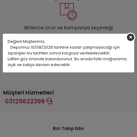
Binlerce ürün ve kampanya seçeneği
7 / 24 DESTEK
Değerli Müşterimiz,
Depomuz 10/08/2026 tarihine kadar çalışmayacağı için
siparişler bu tarihten sonra kargoya verilebilecelktir.
Lütfen göz önünde bulundurunuz. Bu arada fiziki mağazamız
açık ve satışa devam edecektir.
Öneri ve şikayetlerinizi bize iletebilirsiniz.
Müşteri Hizmetleri
03125622399
Bizi Takip Edin