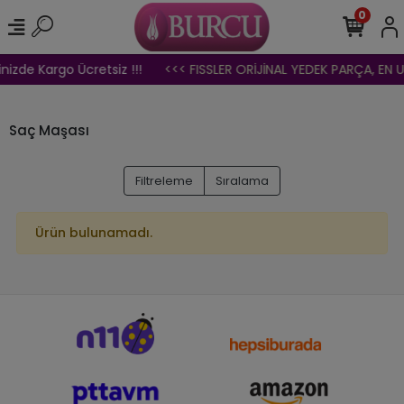
0
inizde Kargo Ücretsiz !!!
<<< FISSLER ORİJİNAL YEDEK PARÇA, EN U
Saç Maşası
Filtreleme
Sıralama
Ürün bulunamadı.