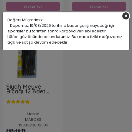
Stokta Yok
Stokta Yok
Değerli Müşterimiz,
Depomuz 10/08/2026 tarihine kadar çalışmayacağı için
İNDİRİM
siparişler bu tarihten sonra kargoya verilebilecelktir.
%54
Lütfen göz önünde bulundurunuz. Bu arada fiziki mağazamız
açık ve satışa devam edecektir.
Siyah Meyve
Bıçağı 12 Adet
Bıçak Seti
Marob
MAROBS
3238323832383
385,49 TL