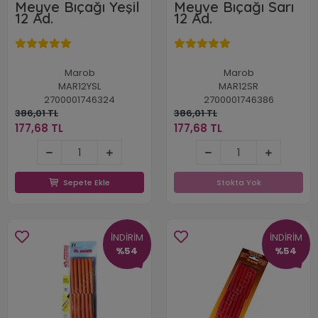
Meyve Bıçağı Yeşil
Meyve Bıçağı Sarı
12 Ad.
12 Ad.
Marob
Marob
MAR12YSL
MAR12SR
2700001746324
2700001746386
386,01 TL
386,01 TL
177,68 TL
177,68 TL
177,68 TL
177,68 TL
Sepete Ekle
Stokta Yok
Sepete Ekle
Stokta Yok
İNDİRİM
İNDİRİM
%54
%54