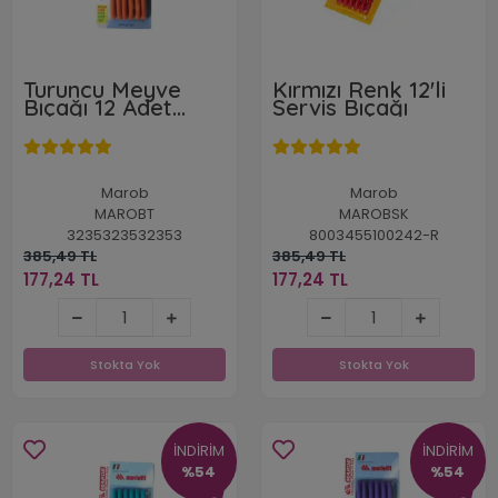
Turuncu Meyve
Kırmızı Renk 12'li
Bıçağı 12 Adet
Servis Bıçağı
Bıçak Seti
Marob
Marob
MAROBT
MAROBSK
3235323532353
8003455100242-R
385,49 TL
385,49 TL
177,24 TL
177,24 TL
177,24 TL
177,24 TL
Stokta Yok
Stokta Yok
Stokta Yok
Stokta Yok
İNDİRİM
İNDİRİM
%54
%54