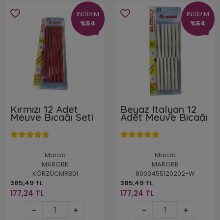
İNDİRİM
İNDİRİM
%54
%54
Kırmızı 12 Adet
Beyaz İtalyan 12
Meyve Bıçağı Seti
Adet Meyve Bıçağı
Marob
Marob
MAROBK
MAROBB
KÖRZÜCMRB01
8003455120202-W
385,49 TL
385,49 TL
177,24 TL
177,24 TL
177,24 TL
177,24 TL
Stokta Yok
Stokta Yok