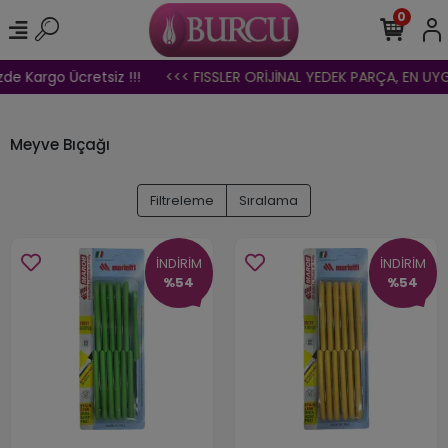
0
de Kargo Ücretsiz !!!
<<< FISSLER ORİJİNAL YEDEK PARÇA, EN UYGU
Meyve Bıçağı
Filtreleme
Sıralama
İNDİRİM
İNDİRİM
%54
%54