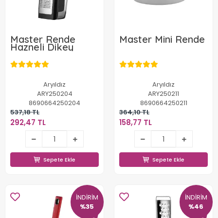
Master Rende
Master Mini Rende
Hazneli Dikey
Aryıldız
Aryıldız
ARY250204
ARY250211
8690664250204
8690664250211
537,18 TL
364,10 TL
292,47 TL
158,77 TL
292,47 TL
158,77 TL
Sepete Ekle
Sepete Ekle
Sepete Ekle
Sepete Ekle
İNDİRİM
İNDİRİM
%35
%46