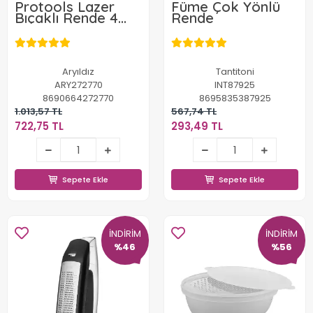
Protools Lazer
Füme Çok Yönlü
Bıçaklı Rende 4
Rende
Yönlü
Aryıldız
Tantitoni
ARY272770
INT87925
8690664272770
8695835387925
1.013,57 TL
567,74 TL
722,75 TL
293,49 TL
722,75 TL
293,49 TL
Sepete Ekle
Sepete Ekle
Sepete Ekle
Sepete Ekle
İNDİRİM
İNDİRİM
%46
%56