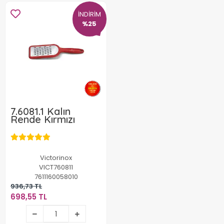
İNDİRİM
%25
7.6081.1 Kalın
Rende Kırmızı
Victorinox
VICT760811
7611160058010
936,73 TL
698,55 TL
698,55 TL
Stokta Yok