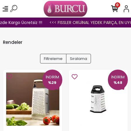
0
zde Kargo Ücretsiz !!!
<<< FISSLER ORİJİNAL YEDEK PARÇA, EN UYGU
Rendeler
Filtreleme
Sıralama
İNDİRİM
İNDİRİM
%29
%48