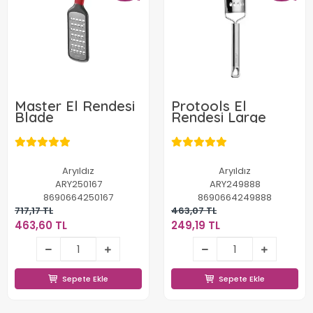
Master El Rendesi
Protools El
Blade
Rendesi Large
Aryıldız
Aryıldız
ARY250167
ARY249888
8690664250167
8690664249888
717,17 TL
463,07 TL
463,60 TL
249,19 TL
463,60 TL
249,19 TL
Sepete Ekle
Sepete Ekle
Sepete Ekle
Sepete Ekle