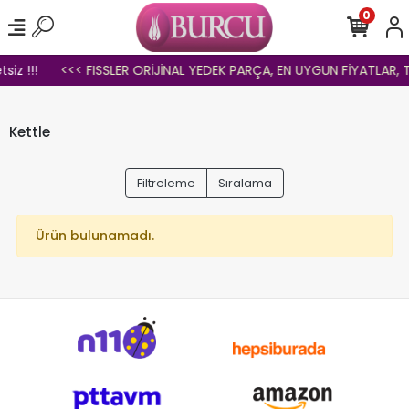
0
iz !!!
<<< FISSLER ORİJİNAL YEDEK PARÇA, EN UYGUN FİYATLAR, TO
Kettle
Filtreleme
Sıralama
Ürün bulunamadı.