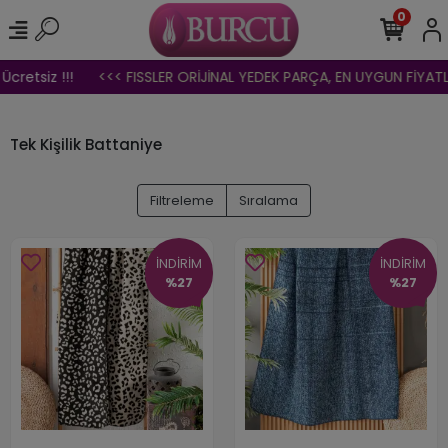
0
retsiz !!!
<<< FISSLER ORİJİNAL YEDEK PARÇA, EN UYGUN FİYATLAR,
Tek Kişilik Battaniye
Filtreleme
Sıralama
İNDİRİM
İNDİRİM
%27
%27