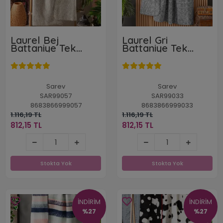
Laurel Bej
Laurel Gri
Battaniye Tek
Battaniye Tek
Kişilik
Kişilik
Sarev
Sarev
SAR99057
SAR99033
8683866999057
8683866999033
1.116,19 TL
1.116,19 TL
812,15 TL
812,15 TL
812,15 TL
812,15 TL
Stokta Yok
Stokta Yok
Stokta Yok
Stokta Yok
İNDİRİM
İNDİRİM
%27
%27