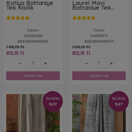
Kotiya Battaniye
Laurel Mavi
Tek Kişilik
Battaniye Tek
Kişilik
Sarev
Sarev
SAR99095
SAR99071
8683866999095
8683866999071
1.116,19 TL
1.116,19 TL
812,15 TL
812,15 TL
812,15 TL
812,15 TL
Stokta Yok
Stokta Yok
Stokta Yok
Stokta Yok
İNDİRİM
İNDİRİM
%27
%27