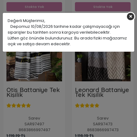
Stokta Yok
Stokta Yok
Değerli Müşterimiz,
Depomuz 10/08/2026 tarihine kadar çalışmayacağı için
İNDİRİM
İNDİRİM
siparişler bu tarihten sonra kargoya verilebilecelktir.
%27
%27
Lütfen göz önünde bulundurunuz. Bu arada fiziki mağazamız
açık ve satışa devam edecektir.
Otis Battaniye Tek
Leonard Battaniye
Kişilik
Tek Kişilik
Sarev
Sarev
SAR97497
SAR97473
8683866997497
8683866997473
1.116,19 TL
1.116,19 TL