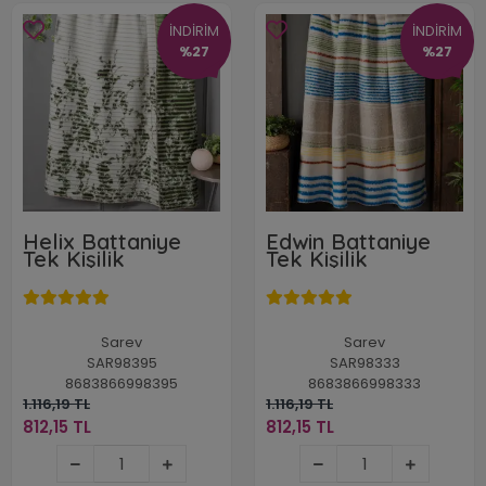
İNDİRİM
İNDİRİM
%27
%27
Helix Battaniye
Edwin Battaniye
Tek Kişilik
Tek Kişilik
Sarev
Sarev
SAR98395
SAR98333
8683866998395
8683866998333
1.116,19 TL
1.116,19 TL
812,15 TL
812,15 TL
812,15 TL
812,15 TL
Stokta Yok
Stokta Yok