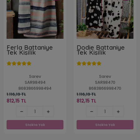
Ferla Battaniye
Dodie Battaniye
Tek Kişilik
Tek Kişilik
Sarev
Sarev
SAR98494
SAR98470
8683866998494
8683866998470
1.116,19 TL
1.116,19 TL
812,15 TL
812,15 TL
812,15 TL
812,15 TL
Stokta Yok
Stokta Yok
Stokta Yok
Stokta Yok