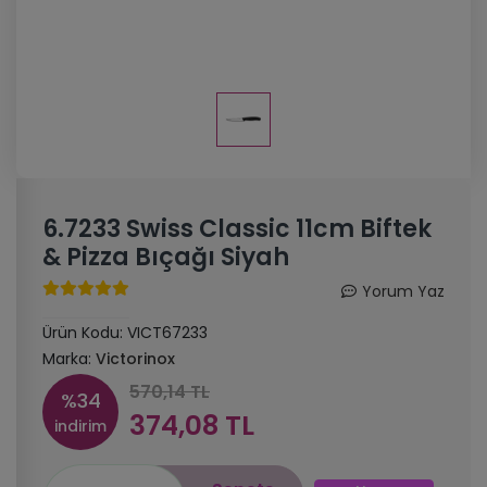
6.7233 Swiss Classic 11cm Biftek
& Pizza Bıçağı Siyah
Yorum Yaz
Ürün Kodu:
VICT67233
Marka:
Victorinox
570,14 TL
%34
374,08 TL
indirim