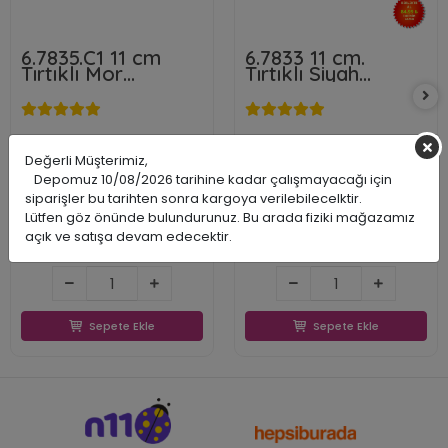
6.7835.C1 11 cm
6.7833 11 cm.
Tırtıklı Mor
Tırtıklı Siyah
Doğrama Bıçağı
Doğrama Bıçağı
Swiss Classic
Değerli Müşterimiz,
Victorinox
Victorinox
Depomuz 10/08/2026 tarihine kadar çalışmayacağı için
VICT67835C1
VICT67833
siparişler bu tarihten sonra kargoya verilebilecelktir.
7613329191491
7611160003225
Lütfen göz önünde bulundurunuz. Bu arada fiziki mağazamız
573,23 TL
571,81 TL
açık ve satışa devam edecektir.
375,96 TL
374,71 TL
375,96 TL
374,71 TL
Sepete Ekle
Sepete Ekle
Sepete Ekle
Sepete Ekle