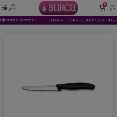
0
zde Kargo Ücretsiz !!!
<<< FISSLER ORİJİNAL YEDEK PARÇA, EN UYGU