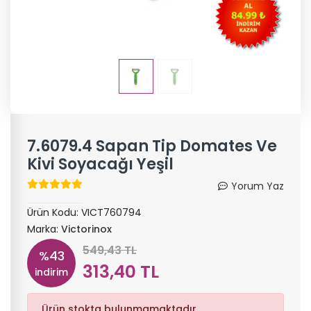
7.6079.4 Sapan Tip Domates Ve
Kivi Soyacağı Yeşil
Yorum Yaz
Ürün Kodu:
VICT760794
Marka:
Victorinox
549,43 TL
%43
313,40 TL
indirim
Ürün stokta bulunmamaktadır.