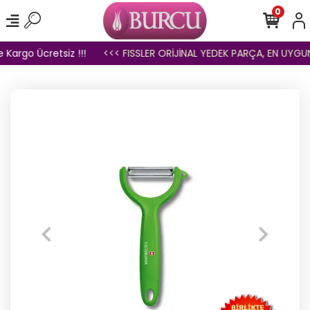
0
 Kargo Ücretsiz !!!
<<< FISSLER ORİJİNAL YEDEK PARÇA, EN UYGUN 