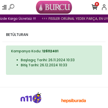
0
izde Kargo Ücretsiz !!!
<<< FISSLER ORİJİNAL YEDEK PARÇA, EN UY
BETÜLTURAN
Kampanya Kodu:
126112401
Başlagıç Tarihi: 26.11.2024 10:33
Bitiş Tarihi: 26.12.2024 10:33