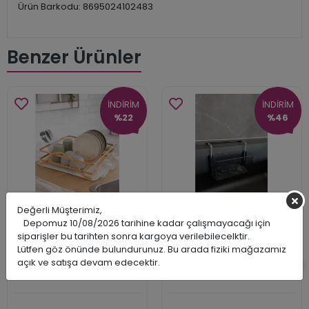
Ürün Barkodu: 8695024102483
Benzer Ürünler
İNDİRİM
İNDİRİM
%22
%46
Değerli Müşterimiz,
Depomuz 10/08/2026 tarihine kadar çalışmayacağı için
Bianka Bulaşık
Mutfak Evye İçi
siparişler bu tarihten sonra kargoya verilebilecelktir.
Sepeti Alüminyum
Süngerlik - Şeffaf
Lütfen göz önünde bulundurunuz. Bu arada fiziki mağazamız
Gold
& Siyah
açık ve satışa devam edecektir.