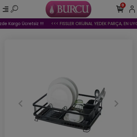
0
de Kargo Ücretsiz !!!
<<< FISSLER ORİJİNAL YEDEK PARÇA, EN UYGU