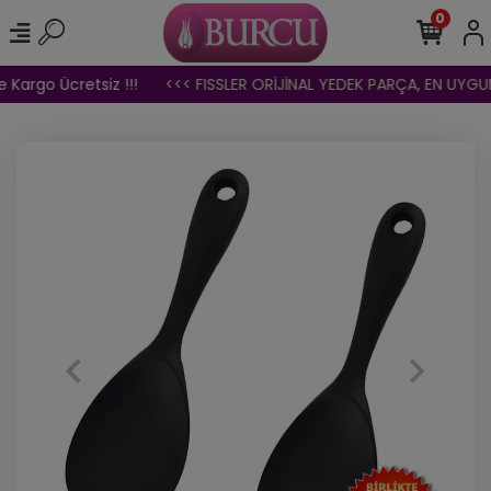
0
 Kargo Ücretsiz !!!
<<< FISSLER ORİJİNAL YEDEK PARÇA, EN UYGUN 