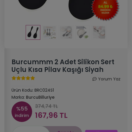
Burcummm 2 Adet Silikon Sert
Uçlu Kısa Pilav Kaşığı Siyah
Yorum Yaz
Ürün Kodu:
BRC024S1
Marka:
BurcuBilluriye
374,74 TL
%55
167,96 TL
indirim