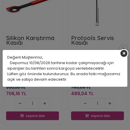
Silikon Karıştırma
Protools Servis
Kaşığı
Kaşığı
Değerli Müşterimiz,
Depomuz 10/08/2026 tarihine kadar çalışmayacağı için
siparişler bu tarihten sonra kargoya verilebilecelktir.
Woll
Aryıldız
Lütfen göz önünde bulundurunuz. Bu arada fiziki mağazamız
PRDWOLLKU005
ARY249710
açık ve satışa devam edecektir.
4054359003447
8690664249710
990,00 TL
746,64 TL
706,16 TL
489,04 TL
706,16 TL
489,04 TL
Sepete Ekle
Sepete Ekle
Sepete Ekle
Sepete Ekle