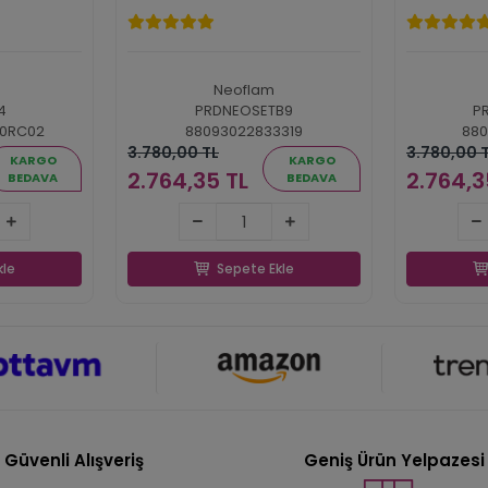
Neoflam
4
PRDNEOSETB9
P
50RC02
88093022833319
880
3.780,00 TL
3.780,00 
KARGO
KARGO
2.764,35 TL
2.764,3
BEDAVA
BEDAVA
 TL
2.764,35 TL
2.
kle
Sepete Ekle
kle
Sepete Ekle
Güvenli Alışveriş
Geniş Ürün Yelpazesi