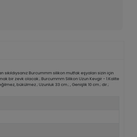
sıkıldıysanız Burcummm silikon mutfak eşyaları sizin için
mak bir zevk olacak.; Burcummm Silikon Uzun Kevgir - 1.Kalite
lmez, bükülmez.; Uzunluk 33 cm.; , Genişlik 10 cm.; dir.;