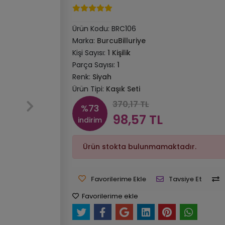
Ürün Kodu:
BRC106
Marka:
BurcuBilluriye
Kişi Sayısı:
1 Kişilik
Parça Sayısı:
1
Renk:
Siyah
Ürün Tipi:
Kaşık Seti
370,17 TL
%73
98,57 TL
indirim
Ürün stokta bulunmamaktadır.
Favorilerime Ekle
Tavsiye Et
Favorilerime ekle