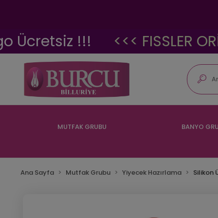
etsiz !!!
<<< FISSLER ORİJİN
MUTFAK GRUBU
BANYO GR
Ana Sayfa
Mutfak Grubu
Yiyecek Hazırlama
Silikon 