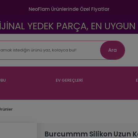
NeoFlam Ürünlerinde Özel Fiyatlar
AL YEDEK PARÇA, EN UYGUN FİYAT
Ara
UBU
EV GEREÇLERİ
E
Ürünler
Burcummm Silikon Uzun Ke