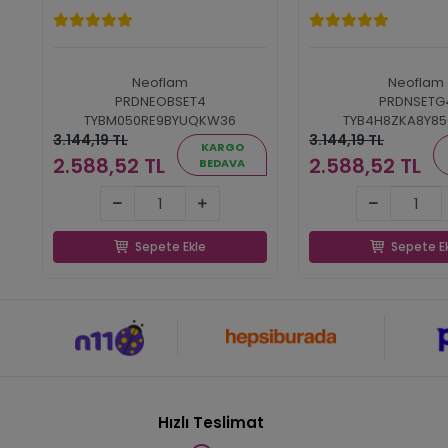
Neoflam
Neoflam
PRDNEOBSET4
PRDNSETG
TYBM050RE9BYUQKW36
TYB4H8ZKA8Y8
3.144,19 TL
3.144,19 TL
KARGO
2.588,52 TL
2.588,52 TL
BEDAVA
2.588,52 TL
2.588,52
Sepete Ekle
Sepete E
Sepete Ekle
Sepete E
Hızlı Teslimat