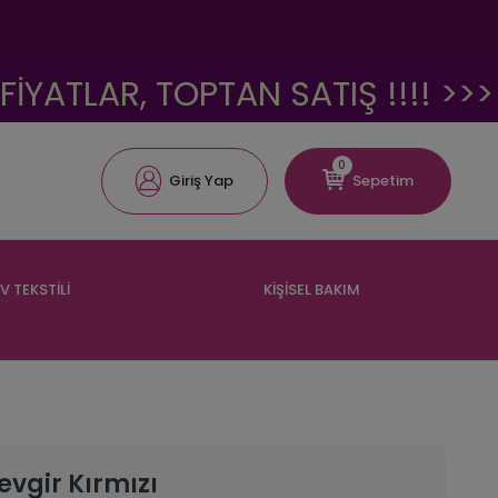
LAR, TOPTAN SATIŞ !!!! >>>
<
0
Giriş Yap
Sepetim
V TEKSTİLİ
KİŞİSEL BAKIM
vgir Kırmızı