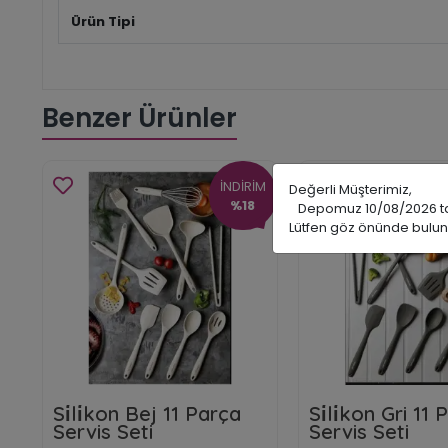
Ürün Tipi
Benzer Ürünler
İNDİRİM
Değerli Müşterimiz,
%18
Depomuz 10/08/2026 tarih
Lütfen göz önünde bulun
Si̇li̇kon Bej 11 Parça
Si̇li̇kon Gri 11
Servis Seti
Servis Seti