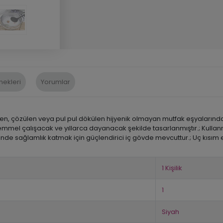
nekleri
Yorumlar
n, çözülen veya pul pul dökülen hijyenik olmayan mutfak eşyalarından 
kemmel çalışacak ve yıllarca dayanacak şekilde tasarlanmıştır.; Kullan
de sağlamlık katmak için güçlendirici iç gövde mevcuttur.; Uç kısım eği
1 Kişilik
1
Siyah