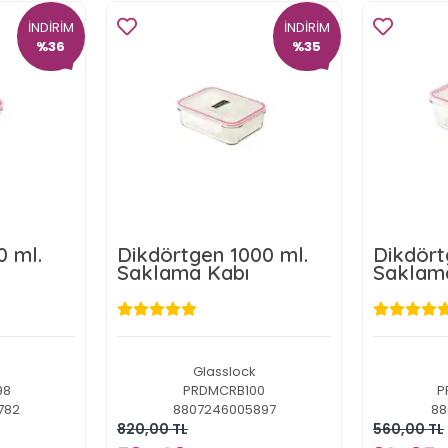
İNDİRİM
İNDİRİM
%36
%35
0 ml.
Dikdörtgen 1000 ml.
Dikdört
Saklama Kabı
Saklam
Glasslock
98
PRDMCRB100
P
782
8807246005897
88
820,00 TL
560,00 TL