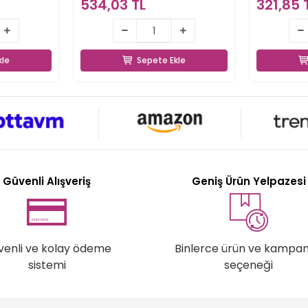
534,03 TL
321,85 
TL
534,03 TL
kle
Sepete Ekle
kle
Sepete Ekle
Güvenli Alışveriş
Geniş Ürün Yelpazesi
venli ve kolay ödeme
Binlerce ürün ve kampa
sistemi
seçeneği