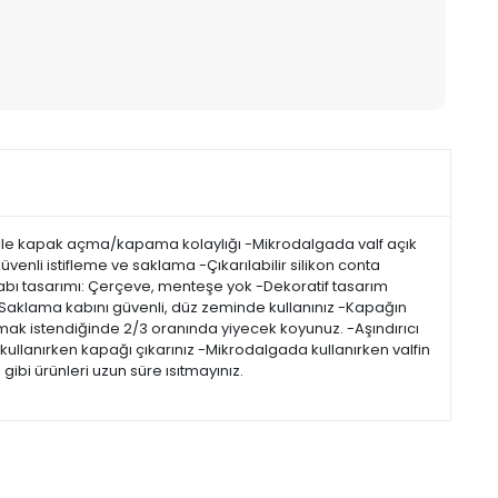
ek elle kapak açma/kapama kolaylığı -Mikrodalgada valf açık
üvenli istifleme ve saklama -Çıkarılabilir silikon conta
kabı tasarımı: Çerçeve, menteşe yok -Dekoratif tasarım
-Saklama kabını güvenli, düz zeminde kullanınız -Kapağın
lmak istendiğinde 2/3 oranında yiyecek koyunuz. -Aşındırıcı
 kullanırken kapağı çıkarınız -Mikrodalgada kullanırken valfin
ibi ürünleri uzun süre ısıtmayınız.