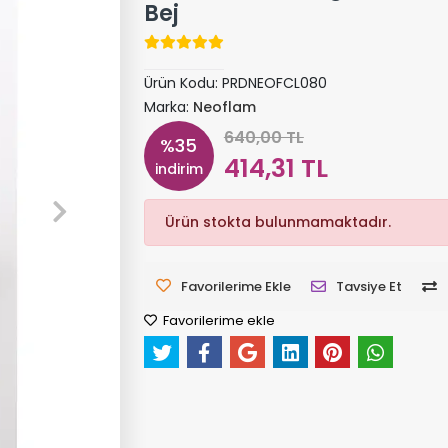
Bej
Ürün Kodu:
PRDNEOFCL080
Marka:
Neoflam
640,00 TL
%35
414,31 TL
indirim
Ürün stokta bulunmamaktadır.
Favorilerime Ekle
Tavsiye Et
Favorilerime ekle