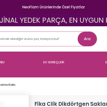
NeoFlam Ürünlerinde Özel Fiyatlar
L YEDEK PARÇA, EN UYGUN FİYATL
Ara
UBU
EV GEREÇLERİ
E
lama Kabı
Fika Clik Dikdörtgen Sakl