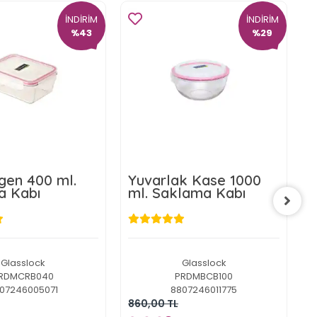
İNDİRİM
İNDİRİM
%43
%29
gen 400 ml.
Yuvarlak Kase 1000
K
a Kabı
ml. Saklama Kabı
K
Glasslock
Glasslock
RDMCRB040
PRDMBCB100
07246005071
8807246011775
860,00 TL
7