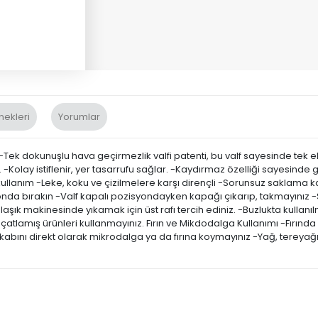
nekleri
Yorumlar
ği -Tek dokunuşlu hava geçirmezlik valfi patenti, bu valf sayesinde t
-Kolay istiflenir, yer tasarrufu sağlar. -Kaydırmaz özelliği sayesinde g
kullanım -Leke, koku ve çizilmelere karşı dirençli -Sorunsuz saklama 
onda bırakın -Valf kapalı pozisyondayken kapağı çıkarıp, takmayınız 
şık makinesinde yıkamak için üst rafı tercih ediniz. -Buzlukta kullanı
çatlamış ürünleri kullanmayınız. Fırın ve Mikdodalga Kullanımı -Fırında
bını direkt olarak mikrodalga ya da fırına koymayınız -Yağ, tereyağı g