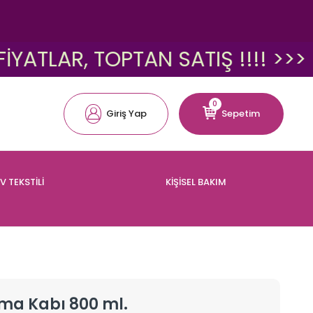
AR, TOPTAN SATIŞ !!!! >>>
<
0
Giriş Yap
Sepetim
V TEKSTİLİ
KİŞİSEL BAKIM
ama Kabı 800 ml.