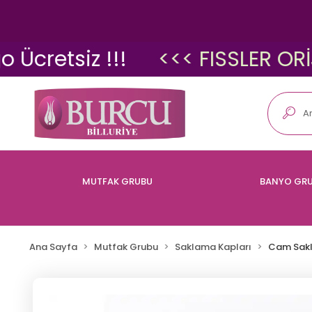
etsiz !!!
<<< FISSLER ORİJİNA
MUTFAK GRUBU
BANYO GR
Ana Sayfa
Mutfak Grubu
Saklama Kapları
Cam Sak