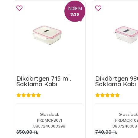
İNDİRİM
%36
Dikdörtgen 715 ml.
Dikdörtgen 98
Saklama Kabı
Saklama Kabı
Glasslock
Glasslock
PRDMCRB071
PRDMCRT0
8807246003398
8807246008
650,00 TL
740,00 TL