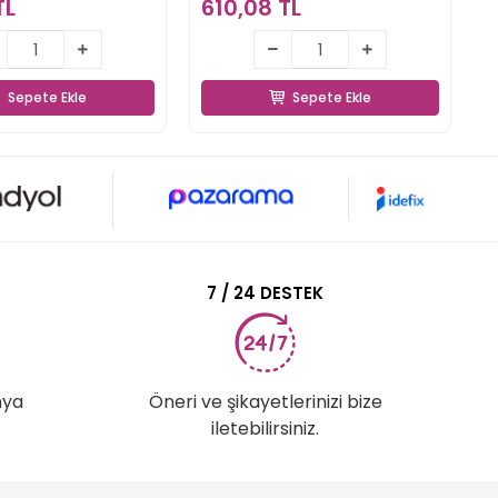
TL
610,08 TL
4
321,85 TL
610,08 TL
Sepete Ekle
Sepete Ekle
Sepete Ekle
Sepete Ekle
7 / 24 DESTEK
nya
Öneri ve şikayetlerinizi bize
iletebilirsiniz.