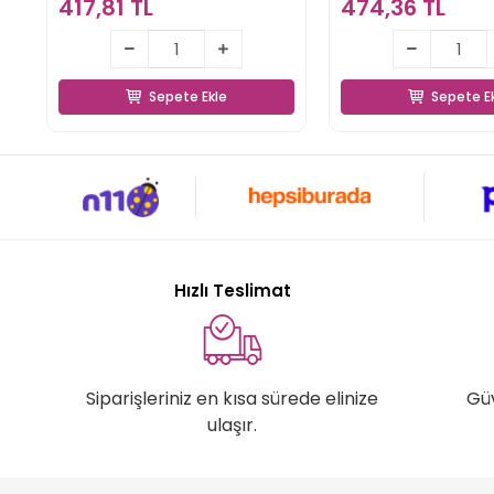
417,81 TL
474,36 TL
417,81 TL
474,36 
Sepete Ekle
Sepete E
Sepete Ekle
Sepete E
Hızlı Teslimat
Siparişleriniz en kısa sürede elinize
Gü
ulaşır.