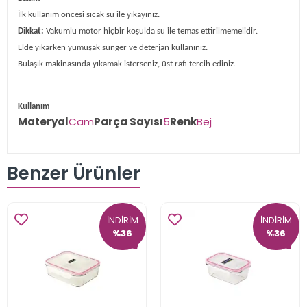
İlk kullanım öncesi sıcak su ile yıkayınız.
Dikkat:
Vakumlu motor hiçbir koşulda su ile temas ettirilmemelidir.
Elde yıkarken yumuşak sünger ve deterjan kullanınız.
Bulaşık makinasında yıkamak isterseniz, üst rafı tercih ediniz.
Kullanım
Materyal
Cam
Parça Sayısı
5
Renk
Bej
Benzer Ürünler
İNDİRİM
İNDİRİM
%36
%36