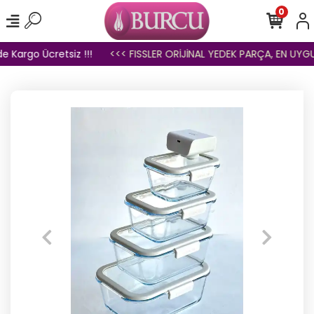
0
 Kargo Ücretsiz !!!
<<< FISSLER ORİJİNAL YEDEK PARÇA, EN UYGUN 