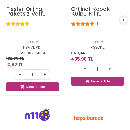
Fissler Orjinal
Orijinal Kapak
Paketsiz Valf
Kulpu Kilit
Vidası
Mekanizma
Parçaları Paketsiz
(1)
Fissler
Fissler
FISVVDPKT
FISYDK2
8698907968343
650,34 TL
192,85 TL
405,90 TL
405,90 TL
10,92 TL
10,92 TL
Sepete Ekle
Sepete Ekle
Sepete Ekle
Sepete Ekle