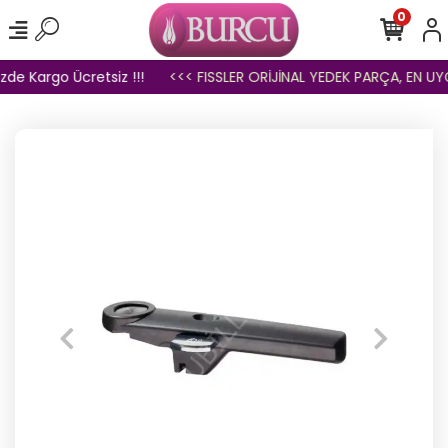
0
zde Kargo Ücretsiz !!!
<<< FISSLER ORİJİNAL YEDEK PARÇA, EN UYGU