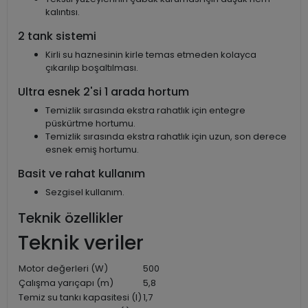
kalıntısı.
2 tank sistemi
Kirli su haznesinin kirle temas etmeden kolayca
çıkarılıp boşaltılması.
Ultra esnek 2'si 1 arada hortum
Temizlik sırasında ekstra rahatlık için entegre
püskürtme hortumu.
Temizlik sırasında ekstra rahatlık için uzun, son derece
esnek emiş hortumu.
Basit ve rahat kullanım
Sezgisel kullanım.
Teknik özellikler
Teknik veriler
Motor değerleri (W)
500
Çalışma yarıçapı (m)
5,8
Temiz su tankı kapasitesi (l)
1,7