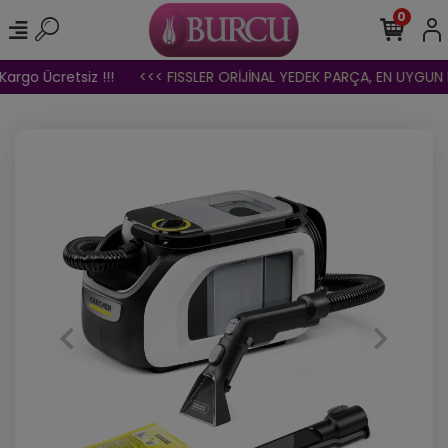
0
argo Ücretsiz !!!
<<< FISSLER ORİJİNAL YEDEK PARÇA, EN UYGUN Fİ