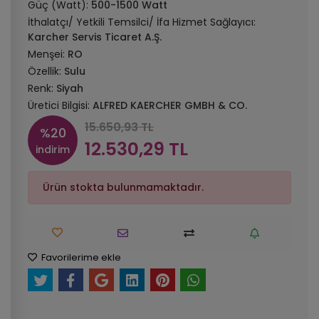
Güç (Watt):
500-1500 Watt
İthalatçı/ Yetkili Temsilci/ İfa Hizmet Sağlayıcı:
Karcher Servis Ticaret A.Ş.
Menşei:
RO
Özellik:
Sulu
Renk:
Siyah
Üretici Bilgisi:
ALFRED KAERCHER GMBH & CO.
15.650,93 TL
%20
12.530,29 TL
indirim
Ürün stokta bulunmamaktadır.
Favorilerime ekle