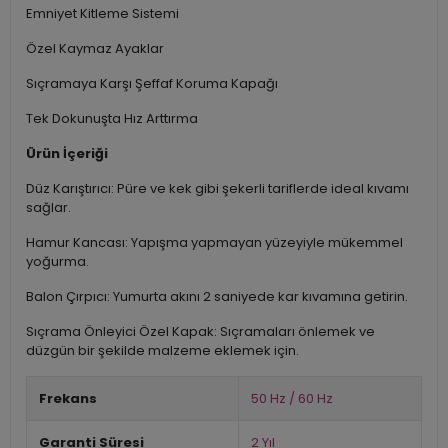
Emniyet Kitleme Sistemi
Özel Kaymaz Ayaklar
Sıçramaya Karşı Şeffaf Koruma Kapağı
Tek Dokunuşta Hız Arttırma
Ürün İçeriği
Düz Karıştırıcı: Püre ve kek gibi şekerli tariflerde ideal kıvamı
sağlar.
Hamur Kancası: Yapışma yapmayan yüzeyiyle mükemmel
yoğurma.
Balon Çırpıcı: Yumurta akını 2 saniyede kar kıvamına getirin.
Sıçrama Önleyici Özel Kapak: Sıçramaları önlemek ve
düzgün bir şekilde malzeme eklemek için.
Frekans
50 Hz / 60 Hz
Garanti Süresi
2 Yıl