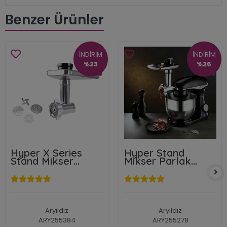
Benzer Ürünler
İNDİRİM
İNDİRİM
%23
%26
Hyper X Series
Hyper Stand
Stand Mikser
Mikser Parlak
Kıyma Aparatı
Siyah
Aryıldız
Aryıldız
ARY255384
ARY255278