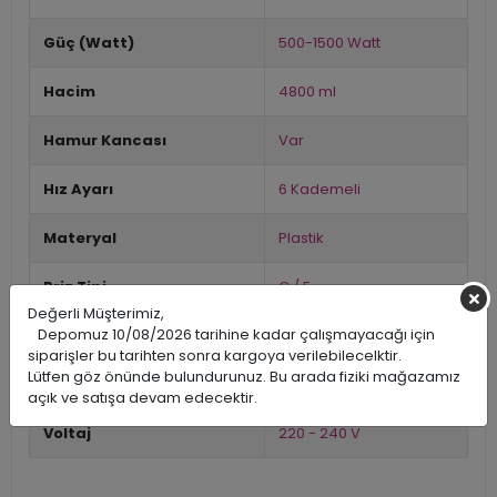
Güç (Watt)
500-1500 Watt
Hacim
4800 ml
Hamur Kancası
Var
Hız Ayarı
6 Kademeli
Materyal
Plastik
Priz Tipi
C / F
Değerli Müşterimiz,
Depomuz 10/08/2026 tarihine kadar çalışmayacağı için
Renk
Çok Renkli
siparişler bu tarihten sonra kargoya verilebilecelktir.
Lütfen göz önünde bulundurunuz. Bu arada fiziki mağazamız
Tema / Stil
Modern
açık ve satışa devam edecektir.
Voltaj
220 - 240 V