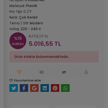
Hız Ayarı:
6 Kademeli
Materyal:
Plastik
Priz Tipi:
C / F
Renk:
Çok Renkli
Tema / Stil:
Modern
Voltaj:
220 - 240 V
6.172,17 TL
%19
5.016,55 TL
indirim
Ürün stokta bulunmamaktadır.
Favorilerime ekle