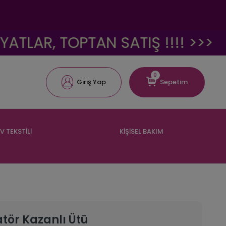
LAR, TOPTAN SATIŞ !!!! >>>
<
0
Giriş Yap
Sepetim
V TEKSTİLİ
KİŞİSEL BAKIM
tör Kazanlı Ütü