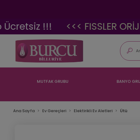
etsiz !!!
<<< FISSLER ORİJİN
MUTFAK GRUBU
BANYO GR
Ana Sayfa
Ev Gereçleri
Elektirikli Ev Aletleri
Ütü