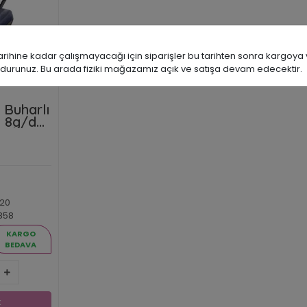
ine kadar çalışmayacağı için siparişler bu tarihten sonra kargoya ve
durunuz. Bu arada fiziki mağazamız açık ve satışa devam edecektir.
 Buharlı
t 8g/dk
 260g
20
858
KARGO
BEDAVA
TL
Yok
k