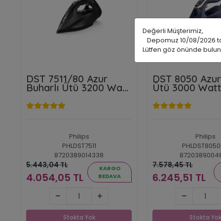
Değerli Müşterimiz,
Depomuz 10/08/2026 tarih
Lütfen göz önünde bulun
DST 7511/80 Azur
DST 8050 Azur
Buharlı Ütü 3200 Watt
Ütü 3000 Wat
8g/dk Sürekli Buhar
Sürekli Buhar
260g Şok Buhar
Şok Buhar
Philips
Philips
PHLDST7511
PHLDST8050
8720389014338
8720389004
5.443,04 TL
7.578,45 TL
KARGO
4.054,05 TL
6.245,51 TL
BEDAVA
4.054,05 TL
6.245,51 
Stokta Yok
Stokta 
Stokta Yok
Stokta Yo