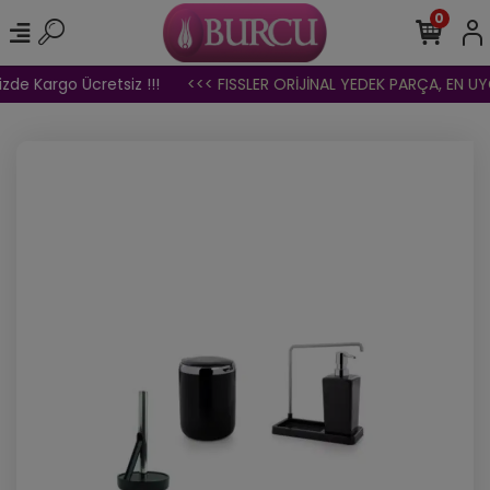
0
izde Kargo Ücretsiz !!!
<<< FISSLER ORİJİNAL YEDEK PARÇA, EN UYG