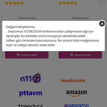
Primanova
Primanova
PRDME7925
PRDME8207
Değerli Müşterimiz,
8695024079259
8695024259460
Depomuz 10/08/2026 tarihine kadar çalışmayacağı için
430,00 TL
580,00 TL
siparişler bu tarihten sonra kargoya verilebilecelktir.
232,13 TL
330,99 TL
232,13 TL
330,99 TL
Lütfen göz önünde bulundurunuz. Bu arada fiziki mağazamız
açık ve satışa devam edecektir.
Sepete Ekle
Sepete Ekle
Sepete Ekle
Sepete Ekle