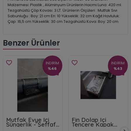
Malzemesi: Plastik , Alüminyum Ürünlerin Hacmi Luna: 420 ml.
Tezgahüstü Çöp Kovası: 3 LT. Ürünlerin Ölçüleri : Mutfak Sıvı
Sabunluğu : Boy: 21 cm En: 10 Yükseklik: 32 cm Kağıt Havluluk:
Çap: 16,5 cm Yükseklik: 30 cm Tezgahüstü Kova: Boy: 20 cm
Benzer Ürünler
İNDİRİM
İNDİRİM
%46
%43
Mutfak Evye İçi
Fin Dolap Içi
Süngerlik - Şeffaf
Tencere Kapak
& Siyah
Tutucu Gri