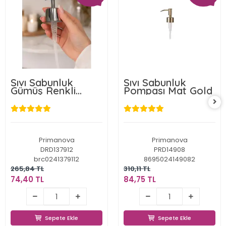
Sıvı Sabunluk
Sıvı Sabunluk
Gümüş Renkli
Pompası Mat Gold
Plastik Yedek
Pompa
Primanova
Primanova
DRD137912
PRD14908
brc0241379112
8695024149082
265,84 TL
310,11 TL
74,40 TL
84,75 TL
74,40 TL
84,75 TL
Sepete Ekle
Sepete Ekle
Sepete Ekle
Sepete Ekle