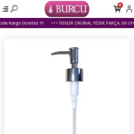
0
zde Kargo Ücretsiz !!!
<<< FISSLER ORİJİNAL YEDEK PARÇA, EN UYGU