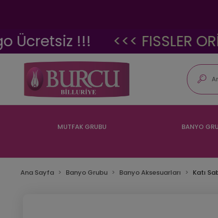
retsiz !!!
<<< FISSLER ORİJİN
MUTFAK GRUBU
BANYO GR
Ana Sayfa
Banyo Grubu
Banyo Aksesuarları
Katı Sa