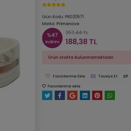
Ürün Kodu:
PRD20571
Marka:
Primanova
357,44 TL
%47
188,38 TL
indirim
Ürün stokta bulunmamaktadır.
Favorilerime Ekle
Tavsiye Et
Favorilerime ekle