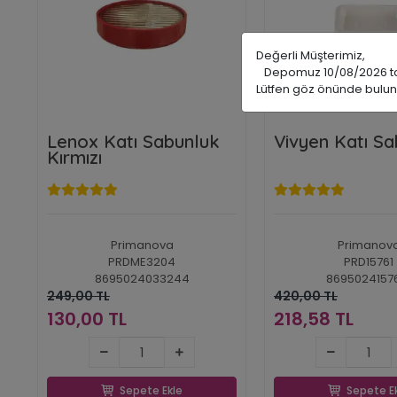
Değerli Müşterimiz,
Depomuz 10/08/2026 tarih
Lütfen göz önünde bulun
Lenox Katı Sabunluk
Vivyen Katı S
Kırmızı
Primanova
Primanov
PRDME3204
PRD15761
8695024033244
8695024157
249,00 TL
420,00 TL
130,00 TL
218,58 TL
130,00 TL
218,58 T
Sepete Ekle
Sepete E
Sepete Ekle
Sepete E