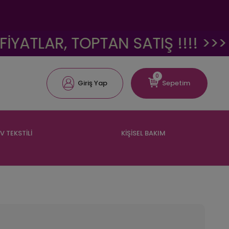
LAR, TOPTAN SATIŞ !!!! >>>
<
0
Giriş Yap
Sepetim
V TEKSTİLİ
KİŞİSEL BAKIM