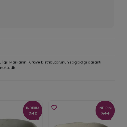
lgili Markanın Türkiye Distribütörünün sağladığı garanti
lmektedir.
İNDİRİM
İNDİRİM
%42
%44