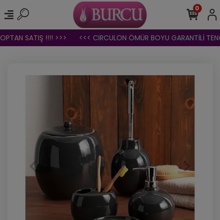
0
TAN SATIŞ !!!! >>>
<<< CIRCULON ÖMÜR BOYU GARANTİLİ TENCE