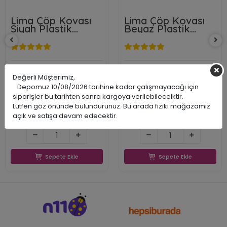
Lima Çöp Kovası
Lima Çöp Kovası
Siyah Plastik
Beyaz Plastik
Gövde Krom
Gövde Krom
Dekorlu 6 l.
Dekorlu 6 l.
Değerli Müşterimiz,
Primanova
Primanova
Depomuz 10/08/2026 tarihine kadar çalışmayacağı için
PRDME0606P
PRDME0601P
siparişler bu tarihten sonra kargoya verilebilecelktir.
8695024160667
8695024160612
Lütfen göz önünde bulundurunuz. Bu arada fiziki mağazamız
883,71 TL
883,71 TL
açık ve satışa devam edecektir.
502,79 TL
502,79 TL
502,79 TL
502,79 TL
Sepete Ekle
Sepete Ekle
Sepete Ekle
Sepete Ekle