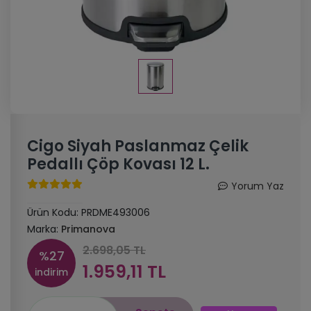
Cigo Siyah Paslanmaz Çelik
Pedallı Çöp Kovası 12 L.
Yorum Yaz
Ürün Kodu:
PRDME493006
Marka:
Primanova
2.698,05 TL
%27
1.959,11 TL
indirim