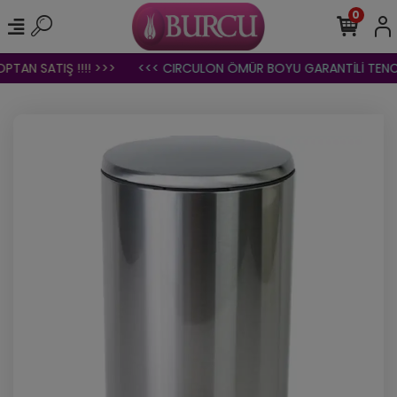
0
AN SATIŞ !!!! >>>
<<< CIRCULON ÖMÜR BOYU GARANTİLİ TENCER