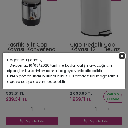
Pasifik 3 lt Çöp
Cigo Pedallı Çöp
Kovası Kahverengi
Kovası 12 L. Beyaz
Değerli Müşterimiz,
Depomuz 10/08/2026 tarihine kadar çalışmayacağı için
siparişler bu tarihten sonra kargoya verilebilecelktir.
Lütfen göz önünde bulundurunuz. Bu arada fiziki mağazamız
Primanova
Primanova
açık ve satışa devam edecektir.
PRDME2910
PRDME490106
8695024062985
8695024490610
569,51 TL
2.698,05 TL
KARGO
239,34 TL
1.959,11 TL
BEDAVA
239,34 TL
1.959,11 TL
Sepete Ekle
Sepete Ekle
Sepete Ekle
Sepete Ekle