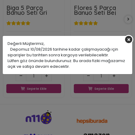
Biga 5 Parça
Flores 5 Parça
Banyo Seti Gri
Banyo Seti Bej
Primanova
Primanova
Değerli Müşterimiz,
PRDMSAS0507
PRDMSAS1709
Depomuz 10/08/2026 tarihine kadar çalışmayacağı için
8695024005456
8695024048217
siparişler bu tarihten sonra kargoya verilebilecelktir.
1.350,00 TL
1.050,00 TL
KARGO
Lütfen göz önünde bulundurunuz. Bu arada fiziki mağazamız
1.193,79 TL
774,77 TL
BEDAVA
açık ve satışa devam edecektir.
1.193,79 TL
774,77 TL
Sepete Ekle
Sepete Ekle
Sepete Ekle
Sepete Ekle