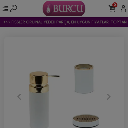
0
<<< FISSLER ORİJİNAL YEDEK PARÇA, EN UYGUN FİYATLAR, TOPTAN SAT