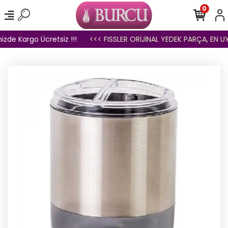
0
izde Kargo Ücretsiz !!!
<<< FISSLER ORİJİNAL YEDEK PARÇA, EN UYG