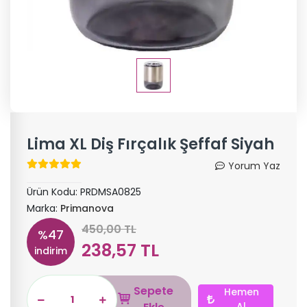
Lima XL Diş Fırçalık Şeffaf Siyah
Yorum Yaz
Ürün Kodu:
PRDMSA0825
Marka:
Primanova
450,00 TL
%47
238,57 TL
indirim
Sepete
Hemen
Al