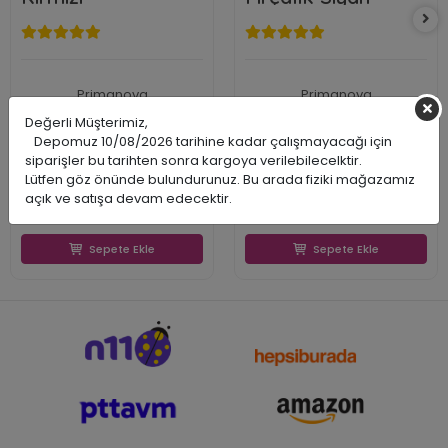
Primanova
Primanova
PRDME3304
PRD21032
Değerli Müşterimiz,
8695024033343
8695024210324
Depomuz 10/08/2026 tarihine kadar çalışmayacağı için
360,00 TL
720,00 TL
siparişler bu tarihten sonra kargoya verilebilecelktir.
133,97 TL
498,16 TL
Lütfen göz önünde bulundurunuz. Bu arada fiziki mağazamız
133,97 TL
498,16 TL
açık ve satışa devam edecektir.
Sepete Ekle
Sepete Ekle
Sepete Ekle
Sepete Ekle