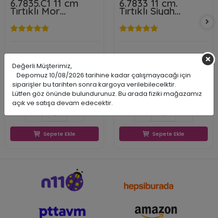
6.7835.C1 11 cm
6.7833 11 cm.
Tırtıklı Mor
Tırtıklı Siyah
Doğrama Bıçağı
Doğrama Bıçağı
Swiss Classic
Victorinox
Victorinox
Değerli Müşterimiz,
VICT67835C1
VICT67833
Depomuz 10/08/2026 tarihine kadar çalışmayacağı için
7613329191491
7611160003225
siparişler bu tarihten sonra kargoya verilebilecelktir.
573,23 TL
571,81 TL
Lütfen göz önünde bulundurunuz. Bu arada fiziki mağazamız
375,96 TL
374,71 TL
375,96 TL
374,71 TL
açık ve satışa devam edecektir.
Sepete Ekle
Sepete Ekle
Sepete Ekle
Sepete Ekle