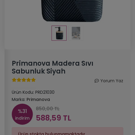
Primanova Madera Sıvı
Sabunluk Siyah
Yorum Yaz
Ürün Kodu:
PRD21030
Marka:
Primanova
850,00 TL
%31
588,59 TL
indirim
Ürün stokta bulunmamaktadır.