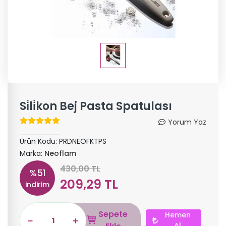
Si̇li̇kon Bej Pasta Spatulası
Yorum Yaz
Ürün Kodu:
PRDNEOFKTPS
Marka:
Neoflam
430,00 TL
%51
209,29 TL
indirim
Sepete
Hemen
Al