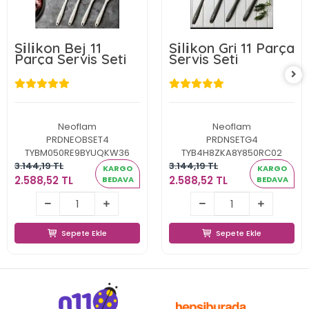
Si̇li̇kon Bej 11
Si̇li̇kon Gri 11 Parça
Parça Servis Seti
Servis Seti
Neoflam
Neoflam
PRDNEOBSET4
PRDNSETG4
TYBM050RE9BYUQKW36
TYB4H8ZKA8Y850RC02
3.144,19 TL
3.144,19 TL
KARGO
KARGO
2.588,52 TL
2.588,52 TL
BEDAVA
BEDAVA
2.588,52 TL
2.588,52 TL
Sepete Ekle
Sepete Ekle
Sepete Ekle
Sepete Ekle