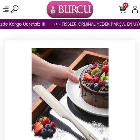
0
zde Kargo Ücretsiz !!!
<<< FISSLER ORİJİNAL YEDEK PARÇA, EN UYGU