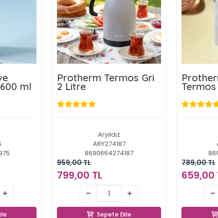
ve
Protherm Termos Gri
Prother
 600 ml
2 Litre
Termos 
Aryıldız
5
ARY274187
975
8690664274187
86
959,00 TL
789,00 TL
799,00 TL
659,00 
TL
799,00 TL
6
kle
Sepete Ekle
kle
Sepete Ekle