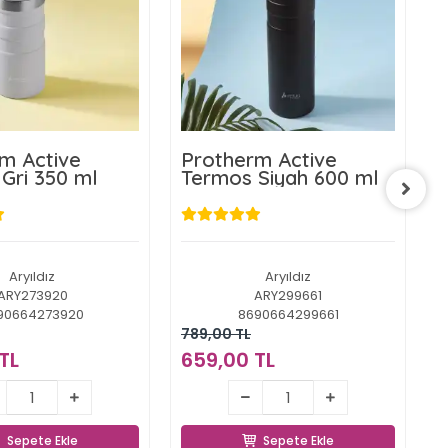
m Active
Protherm Active
P
Gri 350 ml
Termos Siyah 600 ml
T
Aryıldız
Aryıldız
ARY273920
ARY299661
90664273920
8690664299661
789,00 TL
6
TL
659,00 TL
3
59,00 TL
659,00 TL
Sepete Ekle
Sepete Ekle
Sepete Ekle
Sepete Ekle