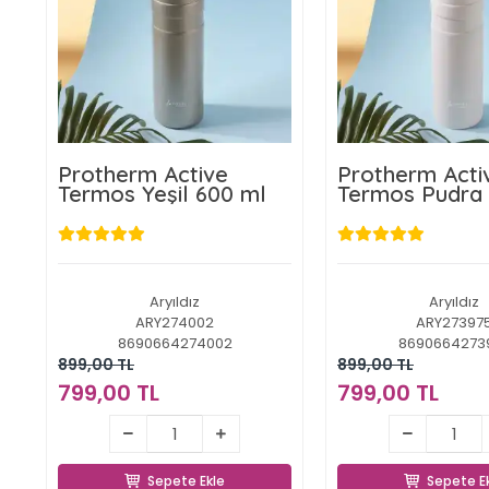
Protherm Active
Protherm Acti
Termos Yeşil 600 ml
Termos Pudra
Aryıldız
Aryıldız
ARY274002
ARY27397
8690664274002
8690664273
899,00 TL
899,00 TL
799,00 TL
799,00 TL
799,00 TL
799,00 
Sepete Ekle
Sepete E
Sepete Ekle
Sepete E