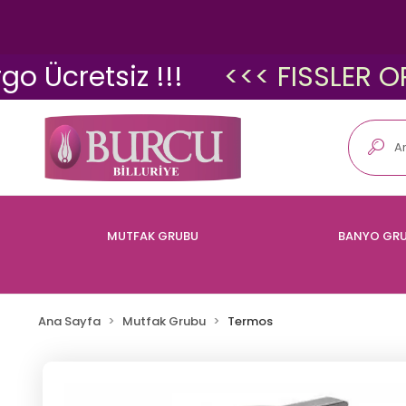
retsiz !!!
<<< FISSLER ORİJİN
MUTFAK GRUBU
BANYO GR
Ana Sayfa
Mutfak Grubu
Termos