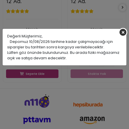
12 Ad.
12 Ad.
Marob
Marob
MAR12YSL
MAR12SR
Değerli Müşterimiz,
2700001746324
2700001746386
Depomuz 10/08/2026 tarihine kadar çalışmayacağı için
386,01 TL
386,01 TL
siparişler bu tarihten sonra kargoya verilebilecelktir.
177,68 TL
177,68 TL
Lütfen göz önünde bulundurunuz. Bu arada fiziki mağazamız
177,68 TL
177,68 TL
açık ve satışa devam edecektir.
Sepete Ekle
Stokta Yok
Sepete Ekle
Stokta Yok