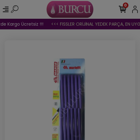
0
de Kargo Ücretsiz !!!
<<< FISSLER ORİJİNAL YEDEK PARÇA, EN UYGU