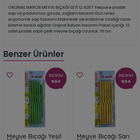
ORİJİNAL MAROB MEYVE BIÇAĞI SETİ 12 ADET Yekpare plastik
sap ve paslanmaz gövde, sağlam tasarım.Düz renkli
ergonomik sap tasarımı.Makinede yıkanabilme özelliği Lazer
bileme keskin ağızlar.Orijinal İtalyan tasarımı Paket içeriği: 12
adet plastik saplı çelik meyve bıçağı Uzunluk: 19 cm
Benzer Ürünler
İNDİRİM
İNDİRİM
%54
%54
Meyve Bıçağı Yeşil
Meyve Bıçağı Sarı