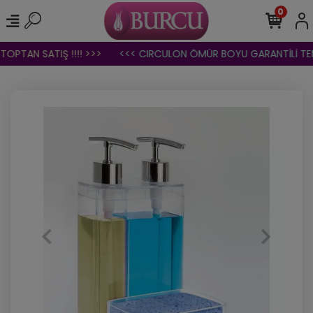
0
OPTAN SATIŞ !!!! >>>
<<< CIRCULON ÖMÜR BOYU GARANTİLİ TENC