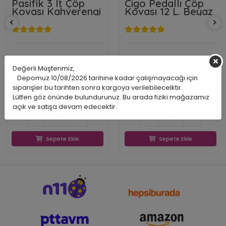
Pasifik 3 lt Çöp
Cigo Pedallı Çöp
Kovası Kahverengi
Kovası 12 L. Beyaz
Primanova
Primanova
Değerli Müşterimiz,
PRDME2910
PRDME490106
Depomuz 10/08/2026 tarihine kadar çalışmayacağı için
8695024062985
8695024490610
siparişler bu tarihten sonra kargoya verilebilecelktir.
569,51 TL
2.698,05 TL
KARGO
Lütfen göz önünde bulundurunuz. Bu arada fiziki mağazamız
239,34 TL
1.959,11 TL
BEDAVA
239,34 TL
1.959,11 TL
açık ve satışa devam edecektir.
Sepete Ekle
Sepete Ekle
Sepete Ekle
Sepete Ekle