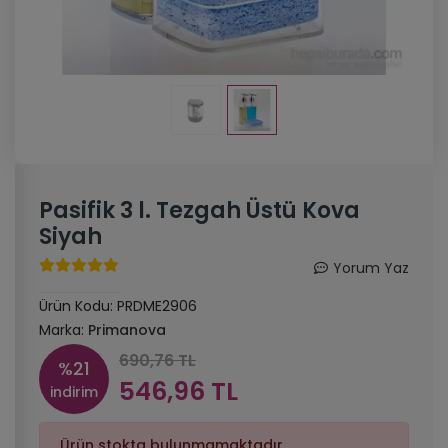
Pasifik 3 l. Tezgah Üstü Kova
Siyah
Yorum Yaz
Ürün Kodu:
PRDME2906
Marka:
Primanova
690,76 TL
%21
546,96 TL
indirim
Ürün stokta bulunmamaktadır.