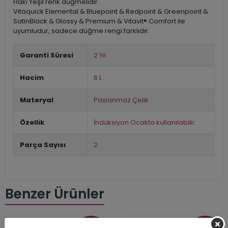
Haki Yeşil renk düğmelidir.
Vitaquick Elemental & Bluepoint & Redpoint & Greenpoint &
SatinBlack & Glossy & Premium & Vitavit® Comfort ile
uyumludur, sadece düğme rengi farklıdır.
Garanti Süresi
2 Yıl
Hacim
6 L
Materyal
Paslanmaz Çelik
Özellik
İndüksiyon Ocakta kullanılabilir
Parça Sayısı
2
Benzer Ürünler