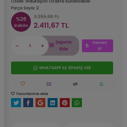
Özellik:
İndüksiyon Ocakta kullanılabilir
Parça Sayısı:
2
3.256,98 TL
%26
2.411,67 TL
indirim
Sepete
Hemen
Ekle
Al
WHATSAPP İLE SİPARİŞ VER
Favorilerime ekle