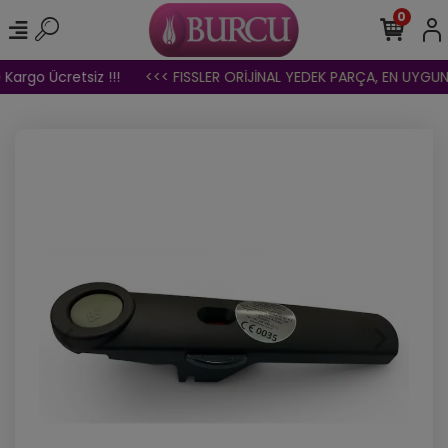
0
Kargo Ücretsiz !!!
<<< FISSLER ORİJİNAL YEDEK PARÇA, EN UYGUN F