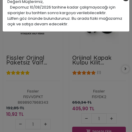
İNDİRİM
İNDİRİM
Değerli Müşterimiz,
%94
%38
Depomuz 10/08/2026 tarihine kadar çalışmayacağı için
siparişler bu tarihten sonra kargoya verilebilecelktir.
Lütfen göz önünde bulundurunuz. Bu arada fiziki mağazamız
açık ve satışa devam edecektir.
Fissler Orjinal
Orijinal Kapak
Paketsiz Valf
Kulpu Kilit
Vidası
Mekanizma
Parçaları Paketsiz
(1)
Fissler
Fissler
FISVVDPKT
FISYDK2
8698907968343
650,34 TL
192,85 TL
405,90 TL
405,90 TL
10,92 TL
10,92 TL
Sepete Ekle
Sepete Ekle
Sepete Ekle