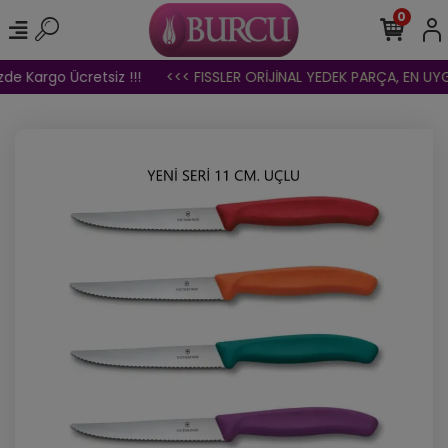
0
de Kargo Ücretsiz !!!
<<< FISSLER ORİJİNAL YEDEK PARÇA, EN UYGU