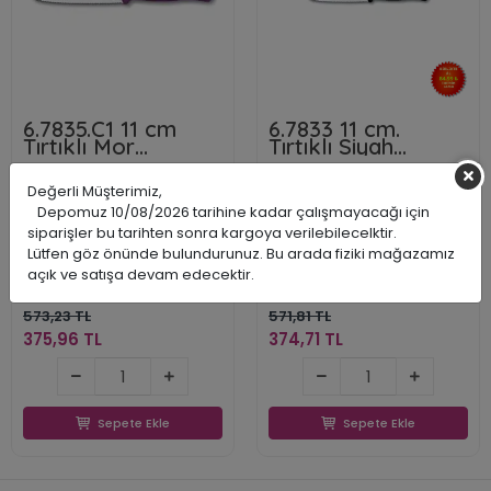
6.7835.C1 11 cm
6.7833 11 cm.
Tırtıklı Mor
Tırtıklı Siyah
Doğrama Bıçağı
Doğrama Bıçağı
Swiss Classic
Değerli Müşterimiz,
Depomuz 10/08/2026 tarihine kadar çalışmayacağı için
siparişler bu tarihten sonra kargoya verilebilecelktir.
Lütfen göz önünde bulundurunuz. Bu arada fiziki mağazamız
Victorinox
Victorinox
açık ve satışa devam edecektir.
VICT67835C1
VICT67833
7613329191491
7611160003225
573,23 TL
571,81 TL
375,96 TL
374,71 TL
375,96 TL
374,71 TL
Sepete Ekle
Sepete Ekle
Sepete Ekle
Sepete Ekle