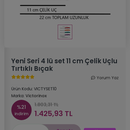
Yeni Seri 4 lü set 11 cm Çelik Uçlu
Tırtıklı Bıçak
Yorum Yaz
Ürün Kodu:
VICTYSET10
Marka:
Victorinox
1.803,31 TL
%21
1.425,93 TL
indirim