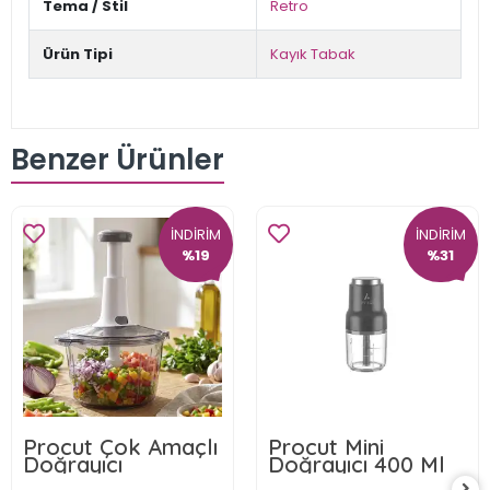
Tema / Stil
Retro
Ürün Tipi
Kayık Tabak
Benzer Ürünler
İNDİRİM
İNDİRİM
%19
%31
Procut Çok Amaçlı
Procut Mini
Doğrayıcı
Doğrayıcı 400 Ml