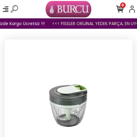
0
zde Kargo Ücretsiz !!!
<<< FISSLER ORİJİNAL YEDEK PARÇA, EN UYG