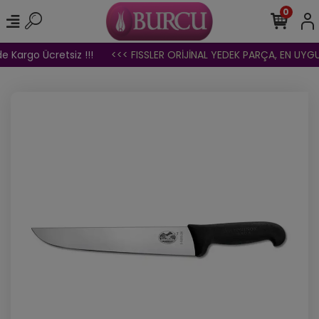
0
e Kargo Ücretsiz !!!
<<< FISSLER ORİJİNAL YEDEK PARÇA, EN UYGUN 