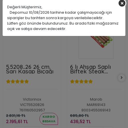
Değerli Müşterimiz,
İNDİRİM
İNDİRİM
Depomuz 10/08/2026 tarihine kadar çalışmayacağı için
%22
%36
siparişler bu tarihten sonra kargoya verilebilecelktir.
Lütfen göz önünde bulundurunuz. Bu arada fiziki mağazamız
açık ve satışa devam edecektir.
5.5208..26 26 cm.
6 lı Ahşap Saplı
Sarı Kasap Bıçağı
Biftek Steak
Kesim Bıçağı
Victorinox
Marob
VICT5520826
MAR69143
7611160502957
8003455069143
2.831,16 TL
685,80 TL
KARGO
2.195,61 TL
436,52 TL
BEDAVA
2.195,61 TL
436,52 TL