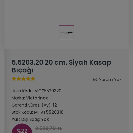
5.5203.20 20 cm. Siyah Kasap
Bıçağı
Yorum Yaz
Ürün Kodu:
VICT5520320
Marka:
Victorinox
Garanti Süresi (Ay):
12
Stok Kodu:
MTVT5520316
Yurt Dışı Satış:
Yok
2.529,70 TL
%22