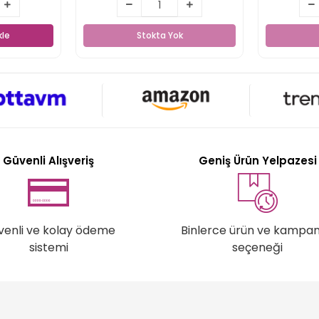
kle
Stokta Yok
kle
Stokta Yok
Güvenli Alışveriş
Geniş Ürün Yelpazesi
venli ve kolay ödeme
Binlerce ürün ve kampa
sistemi
seçeneği