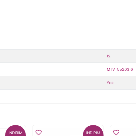
12
MTVT5520316
Yok
İNDİRİM
İNDİRİM