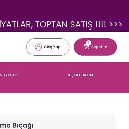
R, TOPTAN SATIŞ !!!! >>>
<<
0
Giriş Yap
Sepetim
V TEKSTİLİ
KİŞİSEL BAKIM
ırma Bıçağı