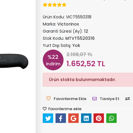
Ürün Kodu:
VICT5550318
Marka:
Victorinox
Garanti Süresi (Ay):
12
Stok Kodu:
MTVT5520316
Yurt Dışı Satış:
Yok
2.108,07 TL
%22
1.652,52 TL
indirim
Ürün stokta bulunmamaktadır.
Favorilerime Ekle
Tavsiye Et
Favorilerime ekle