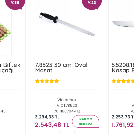
%36
%23
ı Biftek
7.8523 30 cm. Oval
5.5208.1
ıçağı
Masat
Kasap B
Victorinox
3
VICT78523
V
143
7611160704412
7
3.294,33 TL
2.253,73 T
KARGO
2.543,48 TL
1.761,92
BEDAVA
TL
2.543,48 TL
1