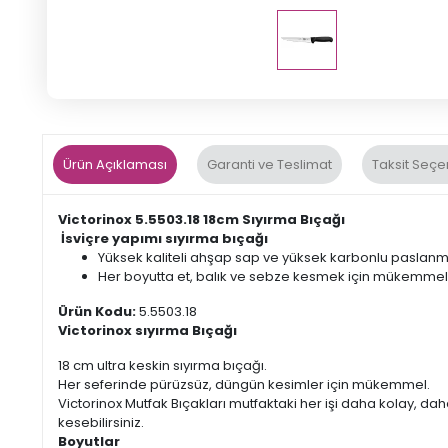
Ürün Açıklaması
Garanti ve Teslimat
Taksit Seçe
Victorinox
5.5503.18 18cm Sıyırma Bıçağı
İsviçre yapımı sıyırma bıçağı
Yüksek kaliteli ahşap sap ve yüksek karbonlu paslanm
Her boyutta et, balık ve sebze kesmek için mükemmel
Ürün Kodu:
5.5503.18
Victorinox sıyırma Bıçağı
18 cm ultra keskin sıyırma bıçağı.
Her seferinde pürüzsüz, düngün kesimler için mükemmel.
Victorinox Mutfak Bıçakları mutfaktaki her işi daha kolay, daha
kesebilirsiniz.
Boyutlar