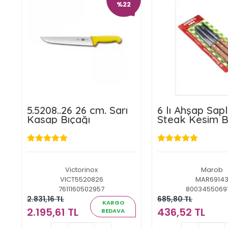
%22
5.5208..26 26 cm. Sarı
6 lı Ahşap Sapl
Kasap Bıçağı
Steak Kesim B
Victorinox
Marob
VICT5520826
MAR6914
7611160502957
8003455069
2.831,16 TL
685,80 TL
KARGO
2.195,61 TL
436,52 TL
BEDAVA
2.195,61 TL
436,52 