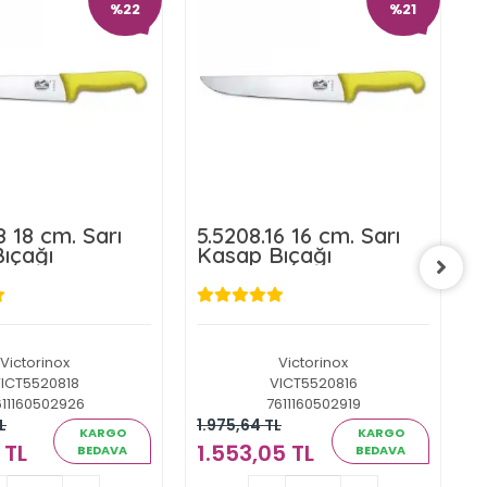
%22
%21
8 18 cm. Sarı
5.5208.16 16 cm. Sarı
5
ıçağı
Kasap Bıçağı
S
Victorinox
Victorinox
ICT5520818
VICT5520816
611160502926
7611160502919
L
1.975,64 TL
2
KARGO
KARGO
 TL
1.553,05 TL
1
BEDAVA
BEDAVA
.761,92 TL
1.553,05 TL