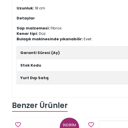
Uzunluk:
18 cm
Detaylar
Sap malzemesi:
Fibrox
Kenar tipi:
Düz
Bulaşık makinesinde yıkanabilir:
Evet
Garanti Süresi (Ay)
Stok Kodu
Yurt Dışı Satış
Benzer Ürünler
İNDİRİM