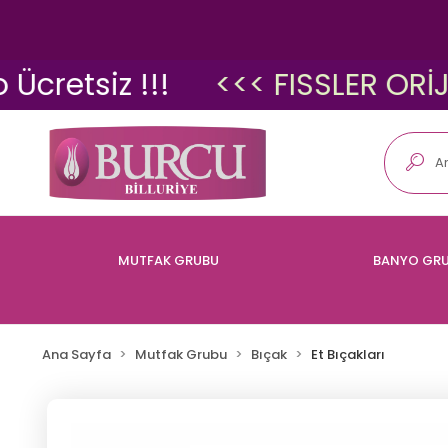
tsiz !!!
<<< FISSLER ORİJİNAL
MUTFAK GRUBU
BANYO GR
Ana Sayfa
Mutfak Grubu
Bıçak
Et Bıçakları