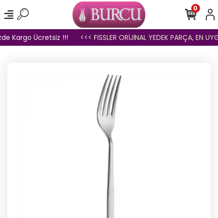
0
de Kargo Ücretsiz !!!
<<< FISSLER ORİJİNAL YEDEK PARÇA, EN UYGU