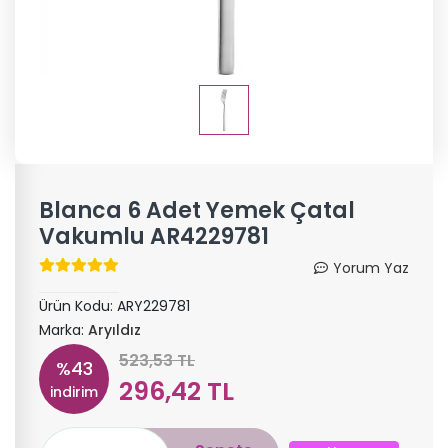
Blanca 6 Adet Yemek Çatal
Vakumlu AR4229781
Yorum Yaz
Ürün Kodu:
ARY229781
Marka:
Aryıldız
523,53 TL
%43
296,42 TL
indirim