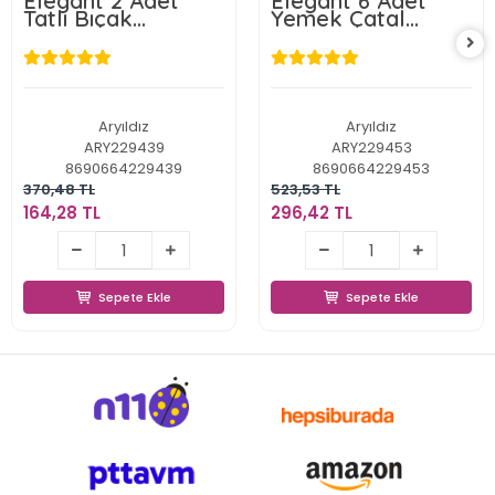
Elegant 2 Adet
Elegant 6 Adet
Tatlı Bıçak
Yemek Çatal
Vakumlu
Vakumlu
Aryıldız
Aryıldız
ARY229439
ARY229453
8690664229439
8690664229453
370,48 TL
523,53 TL
164,28 TL
296,42 TL
164,28 TL
296,42 TL
Sepete Ekle
Sepete Ekle
Sepete Ekle
Sepete Ekle