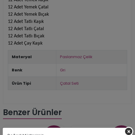
12 Adet Yemek Çatal
12 Adet Yemek Bıçak
12 Adet Tatlı Kaşık
12 Adet Tatlı Çatal
12 Adet Tatlı Bıçak
12 Adet Çay Kaşık
Materyal
Paslanmaz Çelik
Renk
Gri
Ürün Tipi
Çatal Seti
Benzer Ürünler
İNDİRİM
İNDİRİM