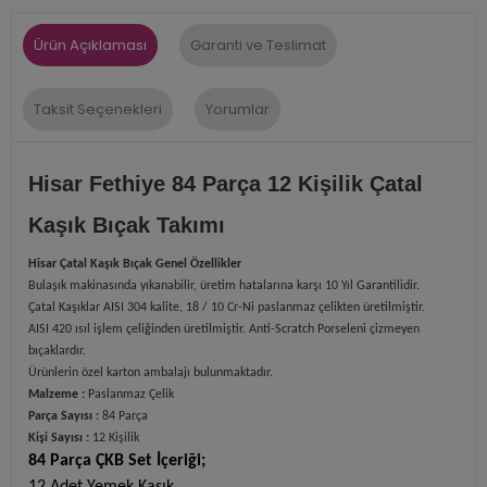
Ürün Açıklaması
Garanti ve Teslimat
Taksit Seçenekleri
Yorumlar
Hisar Fethiye 84 Parça 12 Kişilik Çatal
Kaşık Bıçak Takımı
Hisar Çatal Kaşık Bıçak Genel Özellikler
Bulaşık makinasında yıkanabilir, üretim hatalarına karşı 10 Yıl Garantilidir.
Çatal Kaşıklar AISI 304 kalite, 18 / 10 Cr-Ni paslanmaz çelikten üretilmiştir.
AISI 420 ısıl işlem çeliğinden üretilmiştir. Anti-Scratch Porseleni çizmeyen
bıçaklardır.
Ürünlerin özel karton ambalajı bulunmaktadır.
Malzeme :
Paslanmaz Çelik
Parça Sayısı :
84 Parça
Kişi Sayısı :
12 Kişilik
84 Parça ÇKB Set İçeriği;
12 Adet Yemek Kaşık