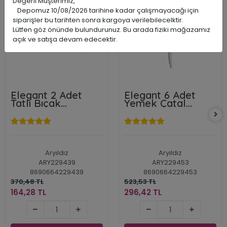
Değerli Müşterimiz,
%56
%43
Depomuz 10/08/2026 tarihine kadar çalışmayacağı için
siparişler bu tarihten sonra kargoya verilebilecelktir.
Lütfen göz önünde bulundurunuz. Bu arada fiziki mağazamız
açık ve satışa devam edecektir.
Elegant 2 Adet
Elegant 6 Adet
Tatlı Bıçak
Yemek Çatal
Vakumlu
Vakumlu
Aryıldız
Aryıldız
ARY229439
ARY229453
8690664229439
8690664229453
370,48 TL
523,53 TL
164,28 TL
296,42 TL
164,28 TL
296,42 TL
Sepete Ekle
Sepete Ekle