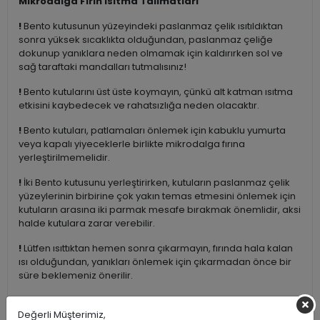
Mikrodalga Fırın Isıtma Talimatları
!
Bento kutusunun yüzeyindeki paslanmaz çelik ısıtıldıktan
sonra yüksek sıcaklıkta olduğundan, paslanmaz çeliğe
dokunup yanıklara neden olmamak için kaldırırken sol ve
sağ taraftaki mandalları tutmalısınız!
!
Bento kutularını üst üste koymayın, çünkü alt katman ısıtma
etkisini kaybedecek ve rahatsızlığa neden olacaktır.
!
Bento kutuları, patlamaları önlemek için kabuklu yumurta
veya kapalı yiyeceklerle birlikte mikrodalga fırına
yerleştirilmemelidir.
!
İki Bento kutusunu yerleştirirken, kutuların paslanmaz çelik
yüzeylerinin birbirine çok yakın temas etmesini önlemek için
kutuların arasına iki parmak mesafe bırakmak önemlidir, aksi
halde kutulara zarar verebilir.
!
Lütfen ısıttıktan hemen sonra çıkarmayın, fırında hala kalan
ısı olduğundan, yanıkları önlemek için çıkarmadan önce bir
süre beklemeniz önerilir.
Hacim: 920 ml
Değerli Müşterimiz,