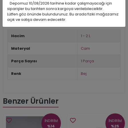
Isıtma Süresi: Önerilen 30 Dakika
Depomuz 10/08/2026 tarihine kadar çalışmayacağı için
siparişler bu tarihten sonra kargoya verilebilecelktir.
Sıcaklık: -20 – 120
Lütfen göz önünde bulundurunuz. Bu arada fiziki mağazamız
açık ve satışa devam edecektir.
Fırında kullanıma uygun değildir.
Hacim
1 - 2 L
Materyal
Cam
Parça Sayısı
1 Parça
Renk
Bej
Benzer Ürünler
İNDİRİM
İNDİRİM
%14
%25