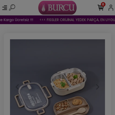
0
 Kargo Ücretsiz !!!
<<< FISSLER ORİJİNAL YEDEK PARÇA, EN UYGUN 