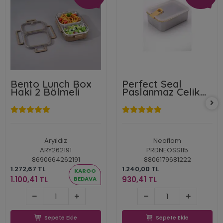
Bento Lunch Box
Perfect Seal
Haki 2 Bölmeli
Paslanmaz Çelik
Saklama Kabı 1150
Ml.
Aryıldız
Neoflam
ARY262191
PRDNEOSS115
8690664262191
8806179681222
1.272,67 TL
1.240,00 TL
KARGO
1.100,41 TL
930,41 TL
BEDAVA
1.100,41 TL
930,41 TL
Sepete Ekle
Sepete Ekle
Sepete Ekle
Sepete Ekle