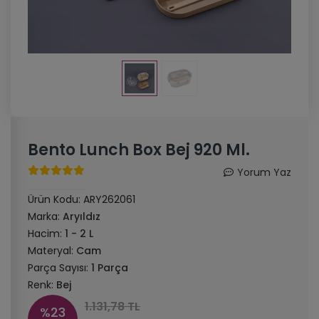
Bento Lunch Box Bej 920 Ml.
Yorum Yaz
Ürün Kodu:
ARY262061
Marka:
Aryıldız
Hacim:
1 - 2 L
Materyal:
Cam
Parça Sayısı:
1 Parça
Renk:
Bej
1.131,78 TL
%23