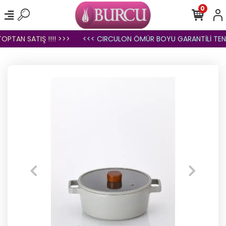
0
PTAN SATIŞ !!!! >>>
<<< CIRCULON ÖMÜR BOYU GARANTİLİ TENC