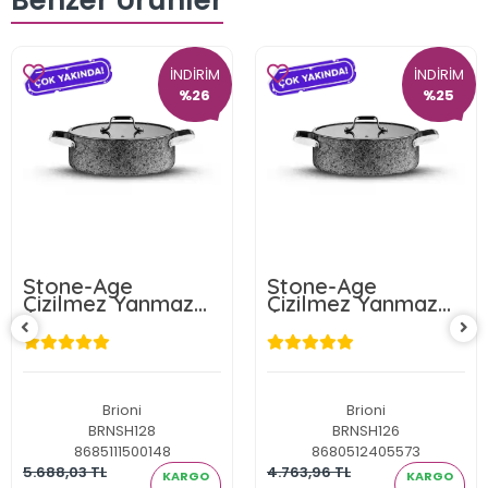
Benzer Ürünler
İNDİRİM
İNDİRİM
%26
%25
Stone-Age
Stone-Age
Çizilmez Yanmaz
Çizilmez Yanmaz
Yapışmaz Basık
Yapışmaz Basık
Tencere - 34 cm
Tencere - 30 cm
Brioni
Brioni
BRNSH128
BRNSH126
8685111500148
8680512405573
5.688,03 TL
4.763,96 TL
KARGO
KARGO