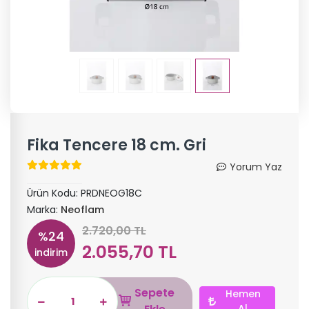
Fika Tencere 18 cm. Gri
Yorum Yaz
Ürün Kodu:
PRDNEOG18C
Marka:
Neoflam
2.720,00 TL
%24
2.055,70 TL
indirim
Sepete
Hemen
Al