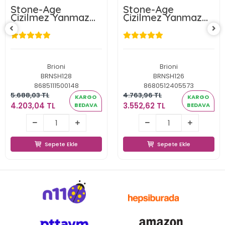
Stone-Age
Stone-Age
Çizilmez Yanmaz
Çizilmez Yanmaz
Yapışmaz Basık
Yapışmaz Basık
Tencere - 34 cm
Tencere - 30 cm
Brioni
Brioni
BRNSH128
BRNSH126
8685111500148
8680512405573
5.688,03 TL
4.763,96 TL
KARGO
KARGO
4.203,04 TL
3.552,62 TL
BEDAVA
BEDAVA
4.203,04 TL
3.552,62 TL
Sepete Ekle
Sepete Ekle
Sepete Ekle
Sepete Ekle