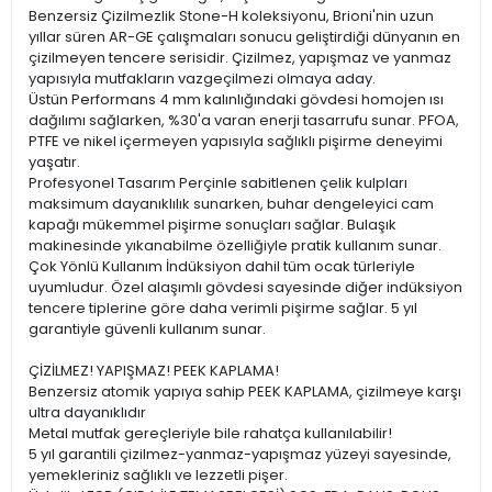
Benzersiz Çizilmezlik Stone-H koleksiyonu, Brioni'nin uzun
yıllar süren AR-GE çalışmaları sonucu geliştirdiği dünyanın en
çizilmeyen tencere serisidir. Çizilmez, yapışmaz ve yanmaz
yapısıyla mutfakların vazgeçilmezi olmaya aday.
Üstün Performans 4 mm kalınlığındaki gövdesi homojen ısı
dağılımı sağlarken, %30'a varan enerji tasarrufu sunar. PFOA,
PTFE ve nikel içermeyen yapısıyla sağlıklı pişirme deneyimi
yaşatır.
Profesyonel Tasarım Perçinle sabitlenen çelik kulpları
maksimum dayanıklılık sunarken, buhar dengeleyici cam
kapağı mükemmel pişirme sonuçları sağlar. Bulaşık
makinesinde yıkanabilme özelliğiyle pratik kullanım sunar.
Çok Yönlü Kullanım İndüksiyon dahil tüm ocak türleriyle
uyumludur. Özel alaşımlı gövdesi sayesinde diğer indüksiyon
tencere tiplerine göre daha verimli pişirme sağlar. 5 yıl
garantiyle güvenli kullanım sunar.
ÇİZİLMEZ! YAPIŞMAZ! PEEK KAPLAMA!
Benzersiz atomik yapıya sahip PEEK KAPLAMA, çizilmeye karşı
ultra dayanıklıdır
Metal mutfak gereçleriyle bile rahatça kullanılabilir!
5 yıl garantili çizilmez-yanmaz-yapışmaz yüzeyi sayesinde,
yemekleriniz sağlıklı ve lezzetli pişer.