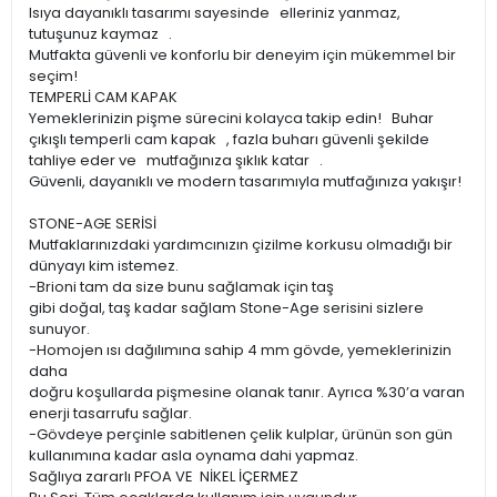
Isıya dayanıklı tasarımı sayesinde elleriniz yanmaz,
tutuşunuz kaymaz .
Mutfakta güvenli ve konforlu bir deneyim için mükemmel bir
seçim!
TEMPERLİ CAM KAPAK
Yemeklerinizin pişme sürecini kolayca takip edin! Buhar
çıkışlı temperli cam kapak , fazla buharı güvenli şekilde
tahliye eder ve mutfağınıza şıklık katar .
Güvenli, dayanıklı ve modern tasarımıyla mutfağınıza yakışır!
STONE-AGE SERİSİ
Mutfaklarınızdaki yardımcınızın çizilme korkusu olmadığı bir
dünyayı kim istemez.
-Brioni tam da size bunu sağlamak için taş
gibi doğal, taş kadar sağlam Stone-Age serisini sizlere
sunuyor.
-Homojen ısı dağılımına sahip 4 mm gövde, yemeklerinizin
daha
doğru koşullarda pişmesine olanak tanır. Ayrıca %30’a varan
enerji tasarrufu sağlar.
-Gövdeye perçinle sabitlenen çelik kulplar, ürünün son gün
kullanımına kadar asla oynama dahi yapmaz.
Sağlıya zararlı PFOA VE NİKEL İÇERMEZ