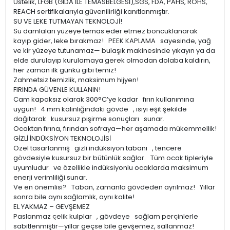
Üstelik, LFGB (GIDA İLE TEMASBELGESİ),SGS, FDA, PAHS, ROHS,
REACH sertifikalarıyla güvenilirliği kanıtlanmıştır.
SU VE LEKE TUTMAYAN TEKNOLOJİ!
Su damlaları yüzeye temas eder etmez boncuklanarak
kayıp gider, leke bırakmaz! PEEK KAPLAMA sayesinde, yağ
ve kir yüzeye tutunamaz— bulaşık makinesinde yıkayın ya da
elde durulayıp kurulamaya gerek olmadan dolaba kaldırın,
her zaman ilk günkü gibi temiz!
Zahmetsiz temizlik, maksimum hijyen!
FIRINDA GÜVENLE KULLANIN!
Cam kapaksız olarak 300°C’ye kadar fırın kullanımına
uygun! 4 mm kalınlığındaki gövde , ısıyı eşit şekilde
dağıtarak kusursuz pişirme sonuçları sunar.
Ocaktan fırına, fırından sofraya—her aşamada mükemmellik!
GİZLİ İNDÜKSİYON TEKNOLOJİSİ
Özel tasarlanmış gizli indüksiyon tabanı , tencere
gövdesiyle kusursuz bir bütünlük sağlar. Tüm ocak tipleriyle
uyumludur ve özellikle indüksiyonlu ocaklarda maksimum
enerji verimliliği sunar.
Ve en önemlisi? Taban, zamanla gövdeden ayrılmaz! Yıllar
sonra bile aynı sağlamlık, aynı kalite!
EL YAKMAZ – GEVŞEMEZ
Paslanmaz çelik kulplar , gövdeye sağlam perçinlerle
sabitlenmiştir—yıllar geçse bile gevşemez, sallanmaz!