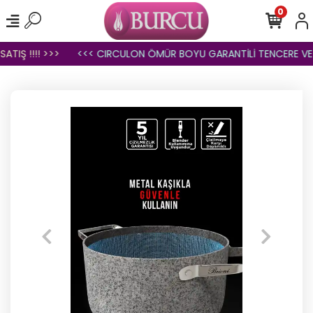
0
IŞ !!!! >>>
<<< CIRCULON ÖMÜR BOYU GARANTİLİ TENCERE VE T