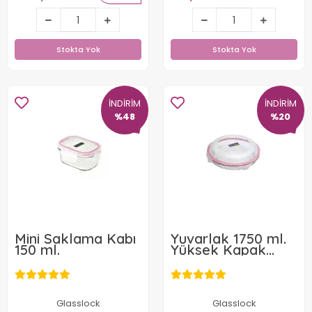
1.208,81 TL
653,55 TL
Stokta Yok
Stokta Yok
Stokta Yok
Stokta Yok
İNDİRİM
İNDİRİM
%48
%20
Mini Saklama Kabı
Yuvarlak 1750 ml.
150 ml.
Yüksek Kapak
Saklama Kabı
Glasslock
Glasslock