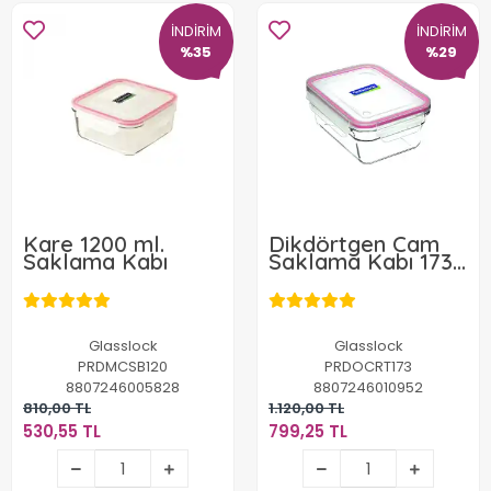
İNDİRİM
İNDİRİM
%35
%29
Kare 1200 ml.
Dikdörtgen Cam
Saklama Kabı
Saklama Kabı 1730
Ml
Glasslock
Glasslock
PRDMCSB120
PRDOCRT173
8807246005828
8807246010952
810,00 TL
1.120,00 TL
530,55 TL
799,25 TL
530,55 TL
799,25 TL
Sepete Ekle
Sepete Ekle