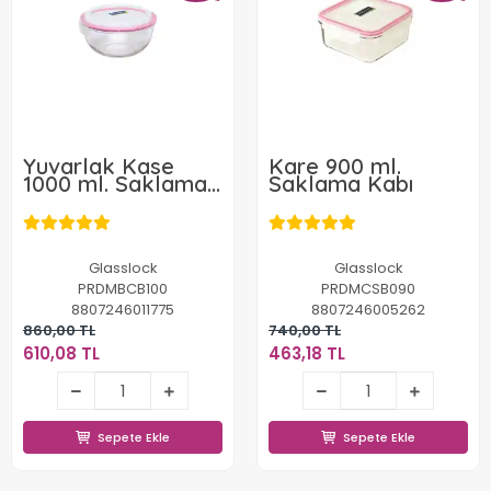
Yuvarlak Kase
Kare 900 ml.
1000 ml. Saklama
Saklama Kabı
Kabı
Glasslock
Glasslock
PRDMBCB100
PRDMCSB090
8807246011775
8807246005262
860,00 TL
740,00 TL
610,08 TL
463,18 TL
610,08 TL
463,18 TL
Sepete Ekle
Sepete Ekle
Sepete Ekle
Sepete Ekle