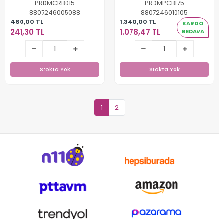
PRDMCRB015
PRDMPCB175
8807246005088
8807246010105
460,00 TL
1.340,00 TL
KARGO
241,30 TL
1.078,47 TL
BEDAVA
241,30 TL
1.078,47 TL
Stokta Yok
Stokta Yok
Stokta Yok
Stokta Yok
1
2