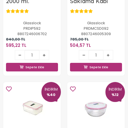
2000 ml.
Saklama Kabı
Glasslock
Glasslock
PRDIP592
PRDMCSD092
8807246006702
8807246005309
840,00 TL
785,00 TL
595,22 TL
504,57 TL
595,22 TL
504,57 TL
Sepete Ekle
Sepete Ekle
Sepete Ekle
Sepete Ekle
İNDİRİM
İNDİRİM
%40
%12