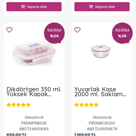
Sepete Ekle
Sepete Ekle
İNDİRİM
İNDİRİM
%34
%25
Dikdörtgen 350 ml.
Yuvarlak Kase
Yüksek Kapak
2000 ml. Saklama
Saklama Kabı
Kabı
Glasslock
Glasslock
PRDMPRB035
PRDMBCB200
8807246011683
8807246010679
690,00 TL
1.180,00 TL