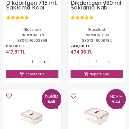
Dikdörtgen 715 ml.
Dikdörtgen 980 ml.
Saklama Kabı
Saklama Kabı
Glasslock
Glasslock
PRDMCRB071
PRDMCRT098
8807246003398
8807246008782
650,00 TL
740,00 TL
417,81 TL
474,36 TL
417,81 TL
474,36 TL
Sepete Ekle
Sepete Ekle
Sepete Ekle
Sepete Ekle
İNDİRİM
İNDİRİM
%35
%43