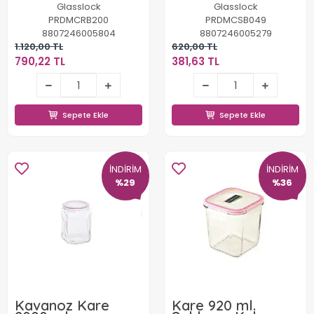
Glasslock
Glasslock
PRDMCRB200
PRDMCSB049
8807246005804
8807246005279
1.120,00 TL
620,00 TL
790,22 TL
381,63 TL
790,22 TL
381,63 TL
Sepete Ekle
Sepete Ekle
Sepete Ekle
Sepete Ekle
İNDİRİM
İNDİRİM
%29
%36
Kavanoz Kare
Kare 920 ml.