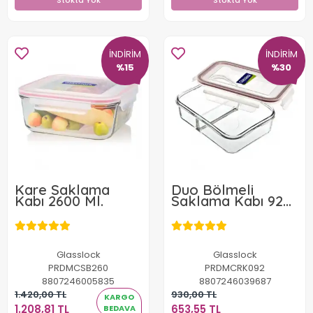
Stokta Yok
Stokta Yok
İNDİRİM
İNDİRİM
%15
%30
Kare Saklama
Duo Bölmeli
Kabı 2600 Ml.
Saklama Kabı 920
Ml.
Glasslock
Glasslock
PRDMCSB260
PRDMCRK092
8807246005835
8807246039687
1.420,00 TL
930,00 TL
KARGO
1.208,81 TL
653,55 TL
BEDAVA