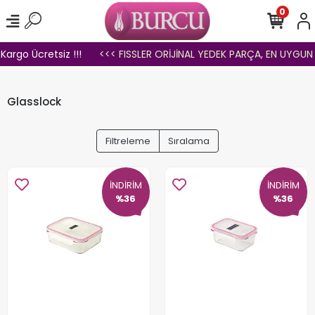
0
go Ücretsiz !!!
<<< FISSLER ORİJİNAL YEDEK PARÇA, EN UYGUN FİY
Glasslock
Filtreleme
Sıralama
İNDİRİM
İNDİRİM
%36
%36