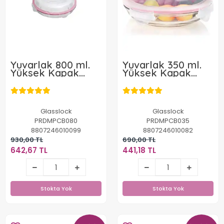
Yuvarlak 800 ml.
Yuvarlak 350 ml.
Yüksek Kapak
Yüksek Kapak
Saklama Kabı
Saklama Kabı
Glasslock
Glasslock
PRDMPCB080
PRDMPCB035
8807246010099
8807246010082
930,00 TL
690,00 TL
642,67 TL
441,18 TL
642,67 TL
441,18 TL
Stokta Yok
Stokta Yok
Stokta Yok
Stokta Yok