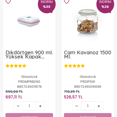
İNDİRİM
İNDİRİM
%30
%26
Dikdörtgen 900 ml.
Cam Kavanoz 1500
Yüksek Kapak
Ml.
Saklama Kabı
Glasslock
Glasslock
PRDMPRB090
PRDIP591
8807246011676
8807246006696
990,00 TL
710,25 TL
697,11 TL
526,57 TL
697,11 TL
526,57 TL
Stokta Yok
Stokta Yok