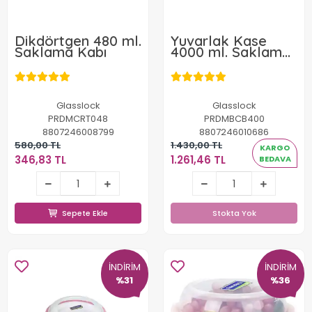
Dikdörtgen 480 ml.
Yuvarlak Kase
Saklama Kabı
4000 ml. Saklama
Kabı
Glasslock
Glasslock
PRDMCRT048
PRDMBCB400
8807246008799
8807246010686
580,00 TL
1.430,00 TL
KARGO
346,83 TL
1.261,46 TL
BEDAVA
346,83 TL
1.261,46 TL
Sepete Ekle
Stokta Yok
Sepete Ekle
Stokta Yok
İNDİRİM
İNDİRİM
%31
%36