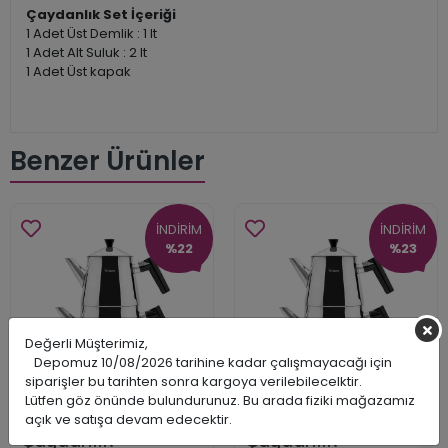
Çaydanlık Set İçeriği
1 Adet Üst Demlik : 1 lt
1 Adet Alt Suluk : 2 lt
1 Adet Üst kapak
Benzer Ürünler
İNDİRİM
İNDİRİM
%22
%23
Değerli Müşterimiz,
Depomuz 10/08/2026 tarihine kadar çalışmayacağı için
siparişler bu tarihten sonra kargoya verilebilecelktir.
Lütfen göz önünde bulundurunuz. Bu arada fiziki mağazamız
açık ve satışa devam edecektir.
Heybeli Plus Midi
Heybeli Plus Maxi
Çaydanlık
Çaydanlık