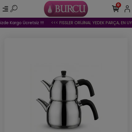
0
zde Kargo Ücretsiz !!!
<<< FISSLER ORİJİNAL YEDEK PARÇA, EN UYG