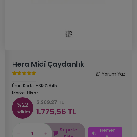
Hera Midi Çaydanlık
Yorum Yaz
Ürün Kodu:
HSR02845
Marka:
Hisar
2.269,27 TL
%22
1.775,56 TL
indirim
Sepete
Hemen
Al