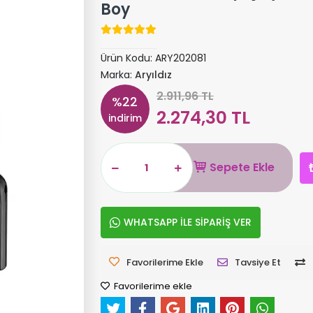
Boy
Ürün Kodu:
ARY202081
Marka:
Aryıldız
2.911,96 TL
%22
2.274,30 TL
indirim
Sepete Ekle
WHATSAPP İLE SİPARİŞ VER
Favorilerime Ekle
Tavsiye Et
Favorilerime ekle