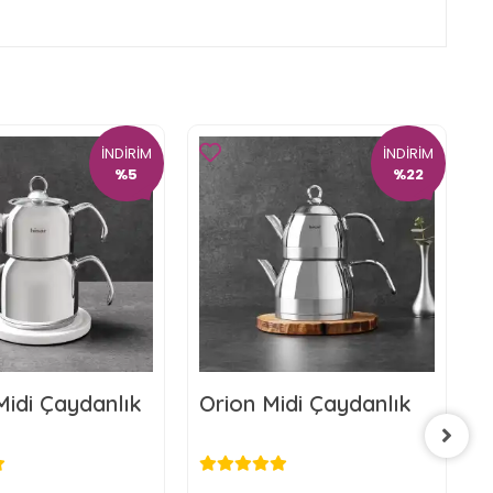
İNDİRİM
İNDİRİM
%5
%22
Midi Çaydanlık
Orion Midi Çaydanlık
V
Ç