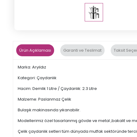
Ürün Açıklaması
Garanti ve Teslimat
Taksit Seçe
Marka: Aryıldız
Kategori: Çaydanlık
Hacim: Demlik 1 Litre / Çaydanlık: 2.3 Litre
Malzeme: Paslanmaz Çelik
Bulaşık makinasında yıkanabilir.
Modellerimiz özel tasarlanmış gövde ve metal ,bakalit ve m
Çelik çaydanlık setleri tüm dünyada mutfak sektöründe tercih 