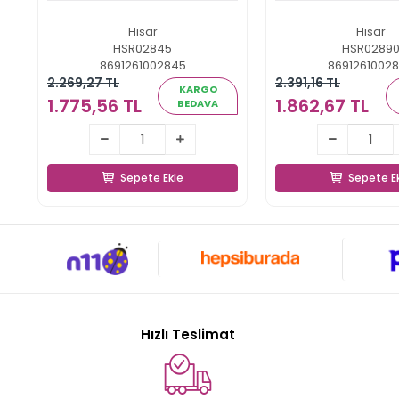
Hisar
Hisar
HSR02845
HSR0289
8691261002845
8691261002
2.269,27 TL
2.391,16 TL
KARGO
1.775,56 TL
1.862,67 TL
BEDAVA
1.775,56 TL
1.862,67 
Sepete Ekle
Sepete E
Sepete Ekle
Sepete E
Hızlı Teslimat