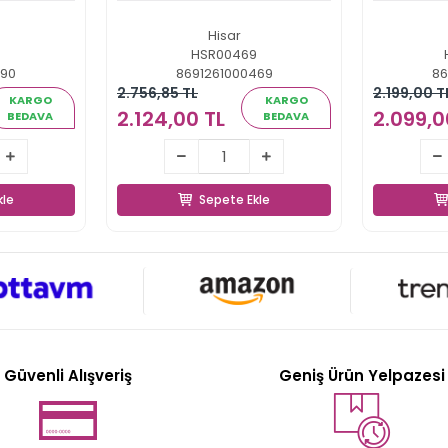
Hisar
0
HSR00469
890
8691261000469
86
2.756,85 TL
2.199,00 T
KARGO
KARGO
2.124,00 TL
2.099,0
BEDAVA
BEDAVA
TL
2.124,00 TL
2.
kle
Sepete Ekle
kle
Sepete Ekle
Güvenli Alışveriş
Geniş Ürün Yelpazesi