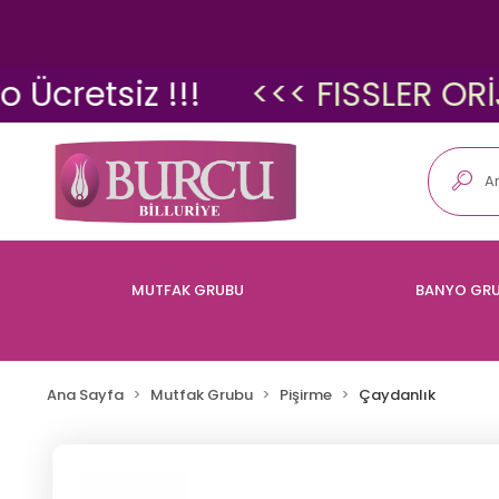
etsiz !!!
<<< FISSLER ORİJİNA
MUTFAK GRUBU
BANYO GR
Ana Sayfa
Mutfak Grubu
Pişirme
Çaydanlık