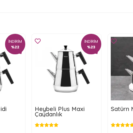
İNDİRİM
İNDİRİM
%22
%23
idi
Heybeli Plus Maxi
Satürn 
Çaydanlık