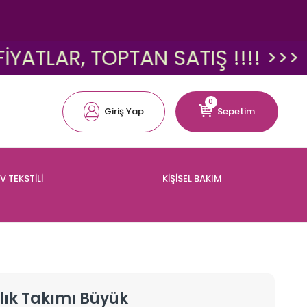
AR, TOPTAN SATIŞ !!!! >>>
<<
0
Giriş Yap
Sepetim
V TEKSTİLİ
KİŞİSEL BAKIM
ık Takımı Büyük