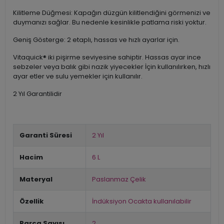
Kilitleme Düğmesi: Kapağın düzgün kilitlendiğini görmenizi ve
duymanızı sağlar. Bu nedenle kesinlikle patlama riski yoktur.
Geniş Gösterge: 2 etaplı, hassas ve hızlı ayarlar için.
Vitaquick® iki pişirme seviyesine sahiptir. Hassas ayar ince
sebzeler veya balık gibi nazik yiyecekler İçin kullanılırken, hızlı
ayar etler ve sulu yemekler için kullanılır.
2 Yıl Garantilidir
Garanti Süresi
2 Yıl
Hacim
6 L
Materyal
Paslanmaz Çelik
Özellik
İndüksiyon Ocakta kullanılabilir
Parça Sayısı
2