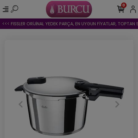
0
<<< FISSLER ORİJİNAL YEDEK PARÇA, EN UYGUN FİYATLAR, TOPTAN SATI