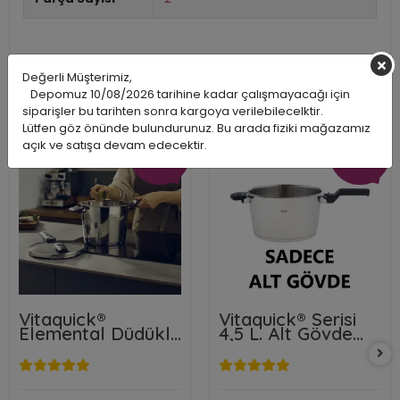
Değerli Müşterimiz,
Benzer Ürünler
Depomuz 10/08/2026 tarihine kadar çalışmayacağı için
siparişler bu tarihten sonra kargoya verilebilecelktir.
Lütfen göz önünde bulundurunuz. Bu arada fiziki mağazamız
açık ve satışa devam edecektir.
İNDİRİM
İNDİRİM
%26
%25
Vitaquick® Serisi
Vitaquick®
Düdüklü
4,5 L. Alt Gövde
Düdüklü Te
.
Parlak Yüzey
6+3.5 L.